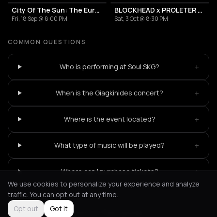
City Of The Sun: The European Return Tour 2026
BLOCKHEAD x PROLETER x ARMS & SLEEPERS
Fri, 18 Sep @ 8:00 PM
Sat, 3 Oct @ 8:30 PM
COMMON QUESTIONS
+
Who is performing at Soul SKG?
+
When is the Giagkinides concert?
+
Where is the event located?
+
What type of music will be played?
+
Where can I purchase tickets?
We use cookies to personalize your experience and analyze
traffic. You can opt out at any time.
Opt out
Got it
Not feeling it?
All events in Thessaloniki
->