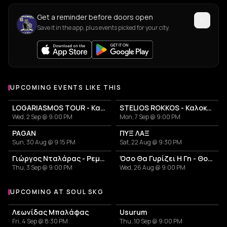
Get a reminder before doors open
Save it in the app, plus events picked for your city.
UPCOMING EVENTS LIKE THIS
LOGARIASMOS TOUR - Κατερίνα Λιόλιου
STELIOS ROKKOS - Καλοκαίρι 2026
Wed, 2 Sep @ 9:00 PM
Mon, 7 Sep @ 9:00 PM
PAGAN
ΠΥΞ ΛΑΞ
Sun, 30 Aug @ 9:15 PM
Sat, 22 Aug @ 9:30 PM
Γιώργος Νταλάρας - Ρεμπέτικο
Όσο Θα Γυρίζει Η Γη - Θοδωρής Φέρρης Summer Tour 2026
Thu, 3 Sep @ 9:00 PM
Wed, 26 Aug @ 9:00 PM
UPCOMING AT SOUL SKG
More events at Soul SKG
Λεωνίδας Μπαλάφας
Usurum
Fri, 4 Sep @ 8:30 PM
Thu, 10 Sep @ 9:00 PM