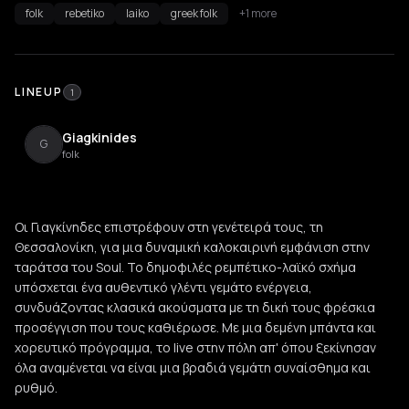
folk
rebetiko
laiko
greek folk
+1 more
LINEUP
1
Giagkinides
G
folk
Οι Γιαγκίνηδες επιστρέφουν στη γενέτειρά τους, τη
Θεσσαλονίκη, για μια δυναμική καλοκαιρινή εμφάνιση στην
ταράτσα του Soul. Το δημοφιλές ρεμπέτικο-λαϊκό σχήμα
υπόσχεται ένα αυθεντικό γλέντι γεμάτο ενέργεια,
συνδυάζοντας κλασικά ακούσματα με τη δική τους φρέσκια
προσέγγιση που τους καθιέρωσε. Με μια δεμένη μπάντα και
χορευτικό πρόγραμμα, το live στην πόλη απ' όπου ξεκίνησαν
όλα αναμένεται να είναι μια βραδιά γεμάτη συναίσθημα και
ρυθμό.