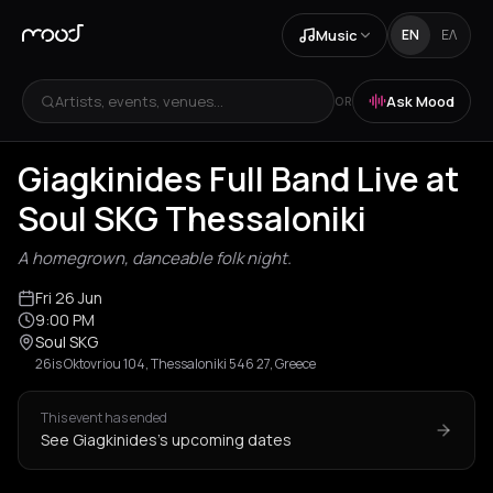
Music
EN
ΕΛ
Artists, events, venues...
Ask Mood
OR
Giagkinides Full Band Live at
Soul SKG Thessaloniki
A homegrown, danceable folk night.
Fri 26 Jun
9:00 PM
Soul SKG
26is Oktovriou 104, Thessaloniki 546 27, Greece
This event has ended
See Giagkinides's upcoming dates