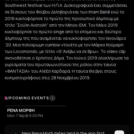
Southwest festival των Η.Π.Α. Δισκογραφικά έχει συμμετάσχει
σε δίσκους του Φοίβου Δεληβοριά και των Imam Baildi ενώ το
2016 κυκλοφόρησε το πρώτο της προσωπικό άλμπουμ με
τίτλο “Σούλη Ανατολή” από την Minos-EMI. Toν Μάιο 2019
κυκλοφόρησε το πρώτο singe από το επόμενο και δεύτερο
άλμπουμ της που αναμένεται να κυκλοφορήσει τον Ιανουάριο
’20. Μια πολύχρωμη cumbia-ντουέτο με τον Μάρκο Κούμαρη
των Locomondo, με τίτλο «Θ ‘Ανέβω να σε Βρω». Το video clip
σκηνοθέτησε ο Χρήστος Δήμα. Τον Ιούνιο 2019 ολοκλήρωσε τα
γυρίσματα του πρωταγωνιστικού της ρόλου στην ταινία
«ΦΑΝΤΑΣΙΑ» του Αλέξη Καρδαρά. Η ταινία θα βγει στους
κινηματογράφους στις 28 Νοεμβρίου 2019.
Upcoming Events
UPCOMING EVENTS
1
ΡΕΝΑ ΜΟΡΦΗ
Mon, 7 Sep @ 9:00 PM
New Rena Morfi dates land in the app first