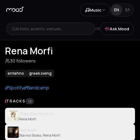
Music
EN
ΕΛ
Artists, events, venues...
Ask Mood
OR
Rena Morfi
30 followers
entehno
greek swing
Spotify
Bandcamp
TRACKS
10
Otan Sou Horevo
Rena Morfi
San Juan
Stavros Siolas, Rena Morfi