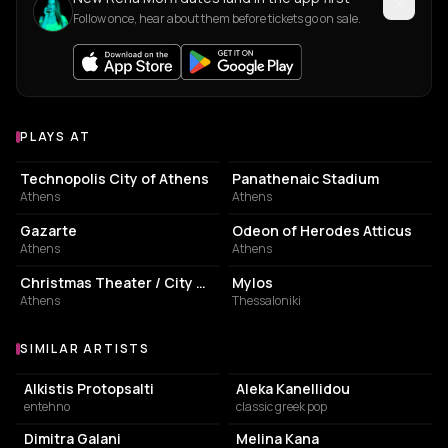
Follow once, hear about them before tickets go on sale.
PLAYS AT
Venues where Rena Morfi plays
EVENT VENUE
STADIUM
Technopolis City of Athens
Panathenaic Stadium
Athens
Athens
CONCERT HALL
AMPHITHEATER
Gazarte
Odeon of Herodes Atticus
Athens
Athens
PERFORMING ARTS THEATER
LIVE MUSIC VENUE
Christmas Theater / City Garden
Mylos
Athens
Thessaloniki
SIMILAR ARTISTS
Similar Artists
Alkistis Protopsalti
Aleka Kanellidou
entehno
classic greek pop
Dimitra Galani
Melina Kana