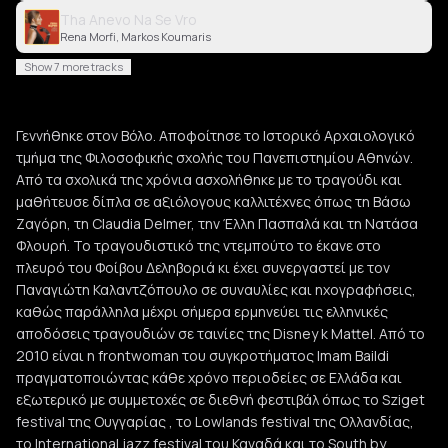
Tha Anevo Na Se Vro
Rena Morfi, Markos Koumaris
Show 7 more tracks
Γεννήθηκε στον Βόλο. Αποφοίτησε το Ιστορικό Αρχαιολογικό
τμήμα της Φιλοσοφικής σχολής του Πανεπιστημίου Αθηνών.
Από τα σχολικά της χρόνια ασχολήθηκε με το τραγούδι και
μαθήτευσε δίπλα σε αξιόλογους καλλιτέχνες όπως τη Bάσω
Ζαγόρη, τη Claudia Delmer, την Έλλη Πασπαλά και τη Νατάσα
Φλουρή. Το τραγουδιστικό της ντεμπούτο το έκανε στο
πλευρό του Φοίβου Δεληβοριά κι έχει συνεργαστεί με τον
Παναγιώτη Καλαντζόπουλο σε συναυλίες και ηχογραφήσεις,
καθώς παράλληλα μέχρι σήμερα ερμηνεύει τις ελληνικές
αποδόσεις τραγουδιών σε ταινίες της Disney k Mattel. Από το
2010 είναι η frontwoman του συγκροτήματος Imam Baildi
πραγματοποιώντας κάθε χρόνο περιοδείες σε Ελλάδα και
εξωτερικό με συμμετοχές σε διεθνή φεστιβάλ όπως το Sziget
festival της Ουγγαρίας , το Lowlands festival της Ολλανδίας,
το International jazz festival του Καναδά και το South by