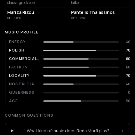
classic greek pop
laiko
Mariza Rizou
Pantelis Thalassinos
entehno
entehno
MUSIC PROFILE
ENERGY
40
POLISH
70
COMMERCIALITY
60
FASHION
60
LOCALITY
70
NOSTALGIA
40
QUEERNESS
0
AGE
50
COMMON QUESTIONS
+
What kind of music does Rena Morfi play?