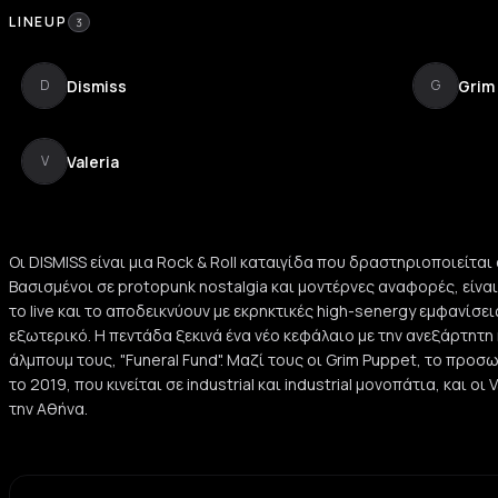
LINEUP
3
Dismiss
Grim
D
G
Valeria
V
Οι DISMISS είναι μια Rock & Roll καταιγίδα που δραστηριοποιείται
Βασισμένοι σε protopunk nostalgia και μοντέρνες αναφορές, είναι 
το live και το αποδεικνύουν με εκρηκτικές high-senergy εμφανίσει
εξωτερικό. Η πεντάδα ξεκινά ένα νέο κεφάλαιο με την ανεξάρτητ
άλμπουμ τους, "Funeral Fund". Μαζί τους οι Grim Puppet, το προ
το 2019, που κινείται σε industrial και industrial μονοπάτια, και οι
την Αθήνα.