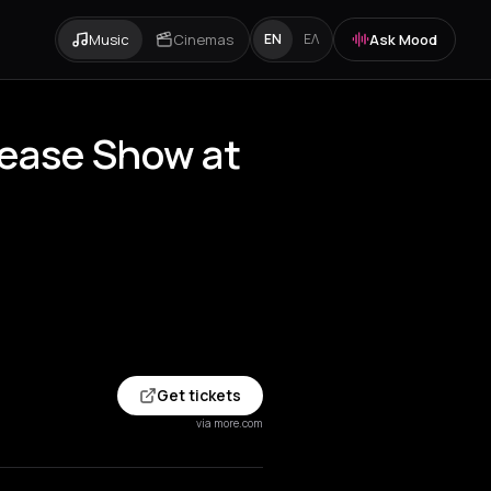
Music
Cinemas
Ask Mood
EN
ΕΛ
lease Show at
Get tickets
via more.com