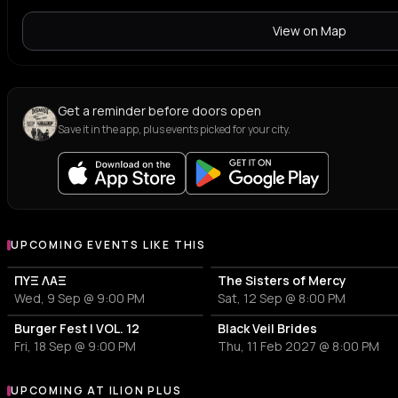
View on Map
Get a reminder before doors open
Save it in the app, plus events picked for your city.
UPCOMING EVENTS LIKE THIS
ΠΥΞ ΛΑΞ
The Sisters of Mercy
Wed, 9 Sep @ 9:00 PM
Sat, 12 Sep @ 8:00 PM
Burger Fest | VOL. 12
Black Veil Brides
Fri, 18 Sep @ 9:00 PM
Thu, 11 Feb 2027 @ 8:00 PM
UPCOMING AT ILION PLUS
More events at ILION Plus