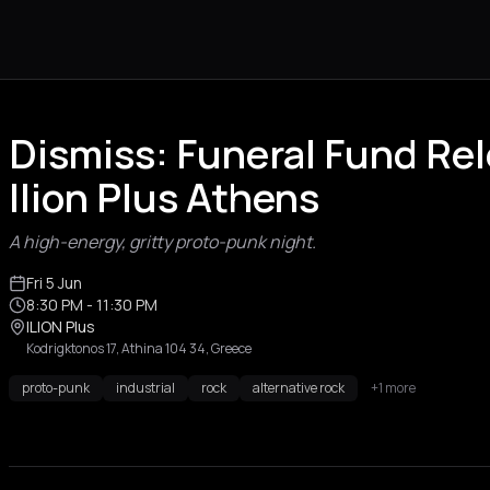
Dismiss: Funeral Fund Re
Ilion Plus Athens
A high-energy, gritty proto-punk night.
Fri 5 Jun
8:30 PM
- 11:30 PM
ILION Plus
Kodrigktonos 17, Athina 104 34, Greece
proto-punk
industrial
rock
alternative rock
+1 more