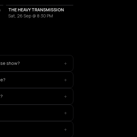
a
THE HEAVY TRANSMISSION
Sat, 26 Sep @ 8:30 PM
+
ease show?
+
ce?
+
t?
+
+