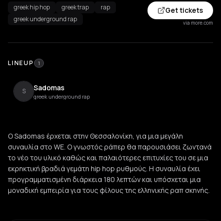
greek hip hop
greek trap
rap
Get tickets
greek underground rap
via more.com
LINEUP
1
Sadomas
S
greek underground rap
Ο Sadomas έρχεται στην Θεσσαλονίκη, για μια μεγάλη
συναυλία στο WE. Ο γνωστός ράπερ θα παρουσιάσει ζωντανά
το νέο του υλικό καθώς και παλαιότερες επιτυχίες του σε μια
εκρηκτική βραδιά γεμάτη hip hop ρυθμούς. Η συναυλία έχει
προγραμματισμένη διάρκεια 180 λεπτών και υπόσχεται μια
μοναδική εμπειρία για τους φίλους της ελληνικής ραπ σκηνής.