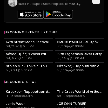
Save it in the app, plus events picked for your city.
UPCOMING EVENTS LIKE THIS
14th Street Mode Festival 2026
ΗΜΙΣΚΟΥΜΠΡΙΑ - 30 Χρόνια Επιτυχίες Anniversary Live
Sat, 12 Sep @ 6:00 PM
Fri, 11 Sep @ 8:00 PM
Λόγος Τιμής: Ένοχοι και Αθώοι
19th Ergostasio River Party
Sat, 3 Oct @ 7:00 PM
Fri, 7 Aug @ 8:00 PM
Stolen Mic - To Paidi Tou Diplanou Portal
Κάτοχος - Παρουσίαση Δίσκου 'Κουκουβάγιες'
Fri, 9 Oct @ 8:00 PM
Fri, 18 Sep @ 8:00 PM
UPCOMING AT WE
More events at WE
Κάτοχος - Παρουσίαση Δίσκου 'Κουκουβάγιες'
The Crazy World of Arthur Brown
Fri, 18 Sep @ 8:00 PM
Sat, 19 Sep @ 8:00 PM
Jamie Woon
JOE LYNN TURNER
Tue, 22 Sep @ 9:00 PM
Fri, 25 Sep @ 9:00 PM