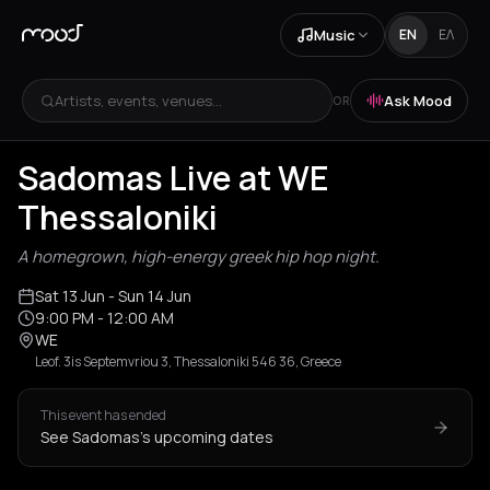
Music
EN
ΕΛ
Artists, events, venues...
Ask Mood
OR
Sadomas Live at WE
Thessaloniki
A homegrown, high-energy greek hip hop night.
Sat 13 Jun
- Sun 14 Jun
9:00 PM
- 12:00 AM
WE
Leof. 3is Septemvriou 3, Thessaloniki 546 36, Greece
This event has ended
See Sadomas's upcoming dates