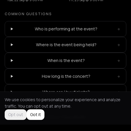
COMMON QUESTIONS
+
Who is performing at the event?
+
Where is the event being held?
+
When is the event?
+
How long is the concert?
+
Where can I buy tickets?
We use cookies to personalize your experience and analyze
traffic. You can opt out at any time.
Opt out
Got it
Not feeling it?
All events in Thessaloniki
->