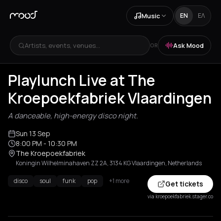
Music
EN
ΕΛ
Artists, events, venues...
Ask Mood
OR
Playlunch Live at The
Kroepoekfabriek Vlaardingen
A danceable, high-energy disco night.
Sun 13 Sep
8:00 PM
- 10:30 PM
The Kroepoekfabriek
Koningin Wilhelminahaven ZZ 2A, 3134 KG Vlaardingen, Netherlands
disco
soul
funk
pop
+1 more
Get tickets
via kroepoekfabriek.stager.co