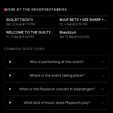
MORE AT THE KROEPOEKFABRIEK
More events at The Kroepoekfabriek
IDOL ATTACK!!!
BUUF BETS + SEE SHARP + AFTER EIGHT
Sat, 22 Aug @ 1:15 PM
Fri, 4 Sep @ 8:30 PM
WELCOME TO THE GUILTY PLEASURE DOME | 15 JAAR DE KF
Blaudzun
Fri, 11 Sep @ 8:00 PM
Sat, 12 Sep @ 9:00 PM
COMMON QUESTIONS
+
Who is performing at this event?
+
Where is the event taking place?
+
When is the Playlunch concert in Vlaardingen?
+
What kind of music does Playlunch play?