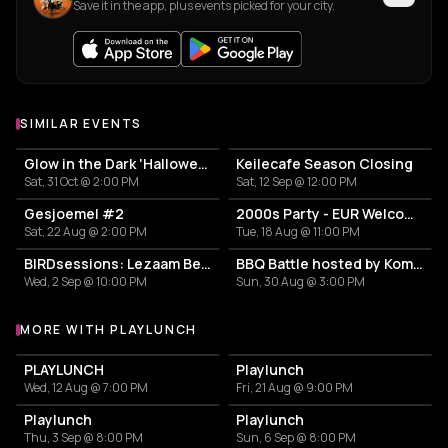
Save it in the app, plus events picked for your city.
SIMILAR EVENTS
Glow in the Dark 'Halloween Special' 2026
Keilecafe Season Closing
Sat, 31 Oct @ 2:00 PM
Sat, 12 Sep @ 12:00 PM
Gesjoemel #2
2000s Party - EUR Welcome Week by Vertigo
Sat, 22 Aug @ 2:00 PM
Tue, 18 Aug @ 11:00 PM
BIRDsessions: Lezaam Beets
BBQ Battle hosted by Komproeven
Wed, 2 Sep @ 10:00 PM
Sun, 30 Aug @ 3:00 PM
MORE WITH PLAYLUNCH
More events with Playlunch
PLAYLUNCH
Playlunch
Wed, 12 Aug @ 7:00 PM
Fri, 21 Aug @ 9:00 PM
Playlunch
Playlunch
Thu, 3 Sep @ 8:00 PM
Sun, 6 Sep @ 8:00 PM