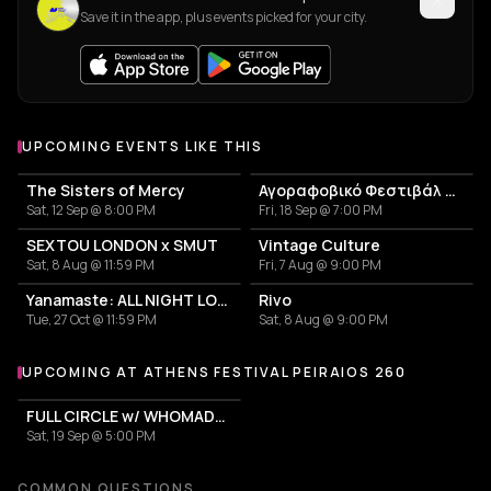
Save it in the app, plus events picked for your city.
UPCOMING EVENTS LIKE THIS
The Sisters of Mercy
Αγοραφοβικό Φεστιβάλ 2026
Sat, 12 Sep @ 8:00 PM
Fri, 18 Sep @ 7:00 PM
SEXTOU LONDON x SMUT
Vintage Culture
Sat, 8 Aug @ 11:59 PM
Fri, 7 Aug @ 9:00 PM
Yanamaste: ALL NIGHT LONG
Rivo
Tue, 27 Oct @ 11:59 PM
Sat, 8 Aug @ 9:00 PM
UPCOMING AT ATHENS FESTIVAL PEIRAIOS 260
More events at Athens Festival Peiraios 260
FULL CIRCLE w/ WHOMADEWHO & AVANGART TABLDOT
Sat, 19 Sep @ 5:00 PM
COMMON QUESTIONS