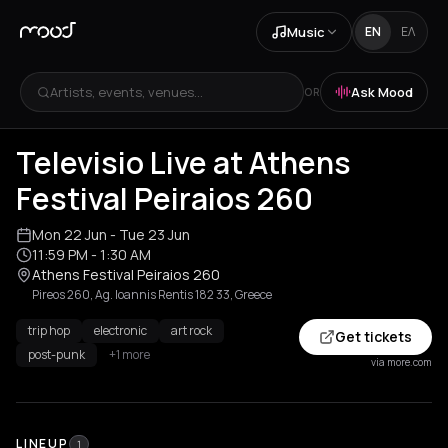
Music
EN
ΕΛ
Artists, events, venues...
Ask Mood
OR
Televisio Live at Athens
Festival Peiraios 260
Mon 22 Jun
- Tue 23 Jun
11:59 PM
- 1:30 AM
Athens Festival Peiraios 260
Pireos 260, Ag. Ioannis Rentis 182 33, Greece
trip hop
electronic
art rock
Get tickets
post-punk
+1 more
via more.com
LINEUP
1