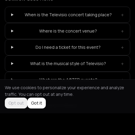
+
When is the Televisio concert taking place?
+
Where is the concert venue?
+
Do I need a ticket for this event?
+
What is the musical style of Televisio?
+
What are the AΦTER events?
We use cookies to personalize your experience and analyze
traffic. You can opt out at any time.
Opt out
Got it
Not feeling it?
All events in Athens
->