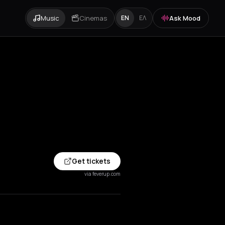
Music
Cinemas
Ask Mood
EN
ΕΛ
Get tickets
via feverup.com