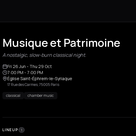
Musique et Patrimoine
A nostalgic, slow-burn classical night.
Fri 26 Jun
- Thu 29 Oct
7:00 PM
- 7:00 PM
Église Saint-Éphrem-le-Syriaque
17 Rue des Carmes, 75005 Paris
classical
chamber music
LINEUP
1