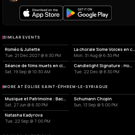
SIMILAR EVENTS
Roméo & Juliette
La chorale Some Voices en co
Tue, 21 Dec 2027 @ 8:30 PM
Mon, 31 Aug @ 6:30 PM
Séance de films muets en ciné-concert
Candlelight Signature : Hommage à Adele
Sat, 19 Sep @ 10:30 AM
Tue, 22 Dec @ 8:30 PM
MORE AT ÉGLISE SAINT-ÉPHREM-LE-SYRIAQUE
More events at Église Saint-Éphrem-le-Syriaque
Musique et Patrimoine : Bach, Suites pour violoncelle
Schumann Chopin
Sat, 27 Jun @ 6:30 PM
Sun, 13 Sep @ 5:00 PM
Natasha Kadyrova
Tue, 22 Sep @ 7:00 PM