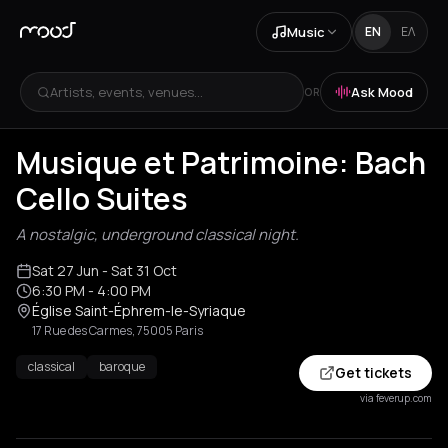
Music
EN
ΕΛ
Artists, events, venues...
Ask Mood
OR
Musique et Patrimoine: Bach
Cello Suites
A nostalgic, underground classical night.
Sat 27 Jun
- Sat 31 Oct
6:30 PM
- 4:00 PM
Église Saint-Éphrem-le-Syriaque
17 Rue des Carmes, 75005 Paris
classical
baroque
Get tickets
via feverup.com