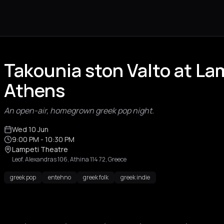
Takounia ston Valto at La
Athens
An open-air, homegrown greek pop night.
Wed 10 Jun
9:00 PM
- 10:30 PM
Lampeti Theatre
Leof. Alexandras 106, Athina 114 72, Greece
greek pop
entehno
greek folk
greek indie