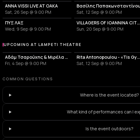
ANNA VISSI LIVE AT OAKA
Βασίλης Παπακωνσταντίνο
Sat, 26 Sep @ 9:00 PM
Sat, 12 Sep @ 9:00 PM
ΠΥΞ ΛΑΞ
VILLAGERS OF IOANNINA CITY - VENCEREMOS 20
Wed, 9 Sep @ 9:00 PM
Sun, 20 Sep @ 9:00 PM
UPCOMING AT LAMPETI THEATRE
More events at Lampeti Theatre
Αδάμ Τσαρούχης & Μιρέλα Πάχου
Rita Antonopoulou - «Tis Gynaikas sou i kardi
Fri, 4 Sep @ 9:00 PM
Sat, 12 Sep @ 9:00 PM
COMMON QUESTIONS
Where is the event located?
What kind of performances can I e
Is the event outdoors?