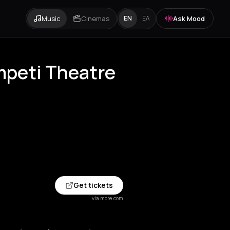
Music
Cinemas
Ask Mood
EN
ΕΛ
mpeti Theatre
Get tickets
via more.com