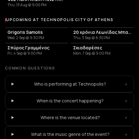
Thu, 13 Aug @ 9:00 PM
UPCOMING AT TECHNOPOLIS CITY OF ATHENS
More events at Technopolis City of Athens
Grigoris Samolis
20 χρόνια Λεωνίδας Μπαλάφας
Wed, 2 Sep @ 9:30 PM
Thu, 3 Sep @ 8:30 PM
Σπύρος Γραμμένος
Σκιαδαρέσες
Fri, 4 Sep @ 9:00 PM
Mon, 7 Sep @ 9:00 PM
COMMON QUESTIONS
+
Who is performing at Technopolis?
+
When is the concert happening?
+
Where is the venue located?
+
What is the music genre of the event?