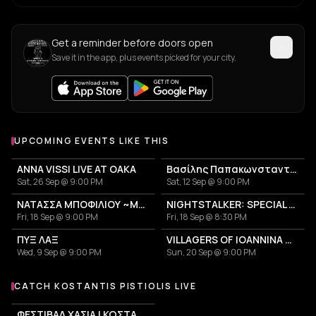
Get a reminder before doors open
Save it in the app, plus events picked for your city.
UPCOMING EVENTS LIKE THIS
ANNA VISSI LIVE AT OAKA
Βασίλης Παπακωνσταντίνου
Sat, 26 Sep @ 9:00 PM
Sat, 12 Sep @ 9:00 PM
ΝΑΤΑΣΣΑ ΜΠΟΦΙΛΙΟΥ ~ΜΕΤΡΗΜΑ~
NIGHTSTALKER: SPECIAL ANNIVERSARY SHOW - 30 YEARS FROM THE RELEASE OF THE ALBUM "USE"
Fri, 18 Sep @ 9:00 PM
Fri, 18 Sep @ 8:30 PM
ΠΥΞ ΛΑΞ
VILLAGERS OF IOANNINA CITY - VENCEREMOS 2026
Wed, 9 Sep @ 9:00 PM
Sun, 20 Sep @ 9:00 PM
CATCH KOSTANTIS PISTIOLIS LIVE
More events with Kostantis Pistiolis
ΦΕΣΤΙΒΑΛ ΧΑΣΙΑ | ΚΩΣΤΑΝΤΗΣ ΠΙΣΤΙΟΛΗΣ + MANITAROCK