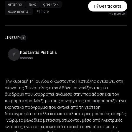
entehno
laïko
greek folk
Get tickets
experimental
+1 more
via more.com
LINEUP
1
Kostantis Pistiolis
K
entehno
Την Κυριακή 14 Ιουνίου ο Κωσταντής Πιστιόλης ανεβαίνει στη
σκηνή της Τεχνόπολης στην Αθήνα, συνεχίζοντας μια
διαδρομή που ισορροπεί ανάμεσα στην παράδοση και τον
πειραματισμό. Μαζί με τους συνεργάτες του παρουσιάζει ένα
εκρηκτικό πρόγραμμα που αντλεί από τη νεότερη
δισκογραφία του αλλά και από παλαιότερες μουσικές στιγμές.
Γνώριμες μελωδίες μετασχηματίζονται μέσα από ηλεκτρικές
εντάσεις, ενώ το πειραματικό στοιχείο συνυπάρχει με την