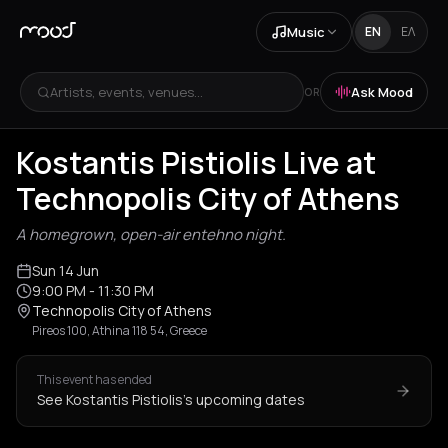
Music
EN
ΕΛ
Artists, events, venues...
Ask Mood
OR
Kostantis Pistiolis Live at
Technopolis City of Athens
A homegrown, open-air entehno night.
Sun 14 Jun
9:00 PM
- 11:30 PM
Technopolis City of Athens
Pireos 100, Athina 118 54, Greece
This event has ended
See Kostantis Pistiolis's upcoming dates