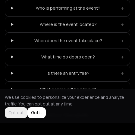
+
Who is performing at the event?
+
Where is the event located?
+
When does the event take place?
+
What time do doors open?
+
Is there an entry fee?
+
What genres will be played?
We use cookies to personalize your experience and analyze
traffic. You can opt out at any time.
Opt out
Got it
Not feeling it?
All events in Thessaloniki
->