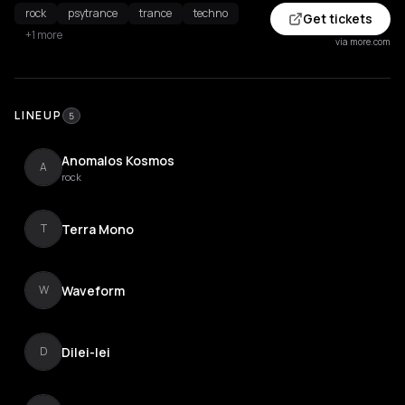
rock
psytrance
trance
techno
Get tickets
+1 more
via more.com
LINEUP
5
Anomalos Kosmos
A
rock
Terra Mono
T
Waveform
W
Dilei-lei
D