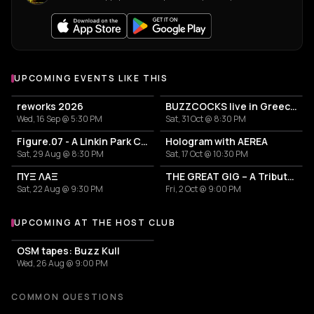
UPCOMING EVENTS LIKE THIS
reworks 2026
BUZZCOCKS live in Greece! 50years anniversary
Wed, 16 Sep @ 5:30 PM
Sat, 31 Oct @ 8:30 PM
Figure.07 - A Linkin Park Cover Band
Hologram with AEREA
Sat, 29 Aug @ 8:30 PM
Sat, 17 Oct @ 10:30 PM
ΠΥΞ ΛΑΞ
THE GREAT GIG – A Tribute to Pink Floyd
Sat, 22 Aug @ 9:30 PM
Fri, 2 Oct @ 9:00 PM
UPCOMING AT THE HOST CLUB
More events at The HOST club
OSM tapes: Buzz Kull
Wed, 26 Aug @ 9:00 PM
COMMON QUESTIONS