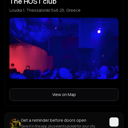
The HOST club
Lοudia 1, Thessaloniki 546 25, Greece
View on Map
Get a reminder before doors open
Save it in the app, plus events picked for your city.