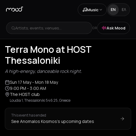
Music
EN
ΕΛ
Artists, events, venues...
Ask Mood
OR
Terra Mono at HOST
Thessaloniki
A high-energy, danceable rock night.
Sun 17 May
- Mon 18 May
9:00 PM
- 3:00 AM
The HOST club
Lοudia 1, Thessaloniki 546 25, Greece
This event has ended
See Anomalos Kosmos's upcoming dates