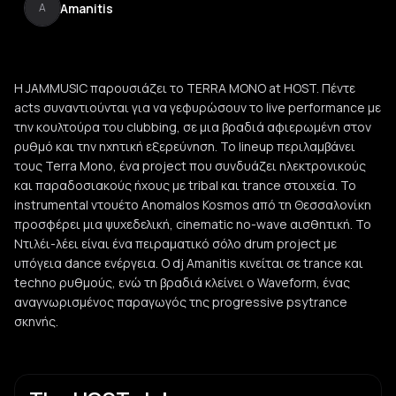
Amanitis
A
H JAMMUSIC παρουσιάζει το TERRA MONO at HOST. Πέντε
acts συναντιούνται για να γεφυρώσουν το live performance με
την κουλτούρα του clubbing, σε μια βραδιά αφιερωμένη στον
ρυθμό και την ηχητική εξερεύνηση. Το lineup περιλαμβάνει
τους Terra Mono, ένα project που συνδυάζει ηλεκτρονικούς
και παραδοσιακούς ήχους με tribal και trance στοιχεία. Το
instrumental ντουέτο Anomalos Kosmos από τη Θεσσαλονίκη
προσφέρει μια ψυχεδελική, cinematic no-wave αισθητική. Το
Ντιλέι-λέει είναι ένα πειραματικό σόλο drum project με
υπόγεια dance ενέργεια. Ο dj Amanitis κινείται σε trance και
techno ρυθμούς, ενώ τη βραδιά κλείνει ο Waveform, ένας
αναγνωρισμένος παραγωγός της progressive psytrance
σκηνής.