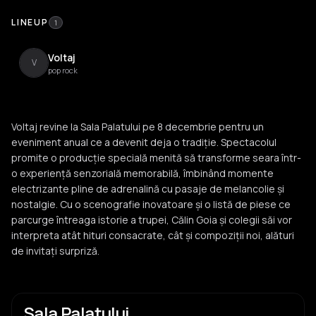
LINEUP
1
Voltaj
V
pop rock
Voltaj revine la Sala Palatului pe 8 decembrie pentru un
eveniment anual ce a devenit deja o tradiție. Spectacolul
promite o producție specială menită să transforme seara într-
o experiență senzorială memorabilă, îmbinând momente
electrizante pline de adrenalină cu pasaje de melancolie și
nostalgie. Cu o scenografie inovatoare și o listă de piese ce
parcurge întreaga istorie a trupei, Călin Goia și colegii săi vor
interpreta atât hituri consacrate, cât și compoziții noi, alături
de invitați surpriză.
Sala Palatului