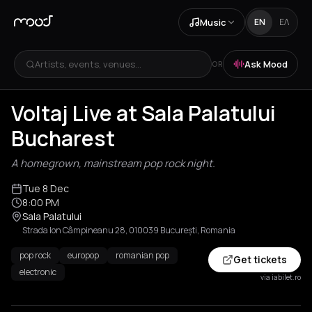
Music
EN
ΕΛ
Artists, events, venues...
Ask Mood
OR
Voltaj Live at Sala Palatului
Bucharest
A homegrown, mainstream pop rock night.
Tue 8 Dec
8:00 PM
Sala Palatului
Strada Ion Câmpineanu 28, 010039 București, Romania
pop rock
europop
romanian pop
Get tickets
electronic
via iabilet.ro