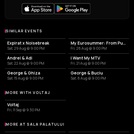
SIMILAR EVENTS
Expirat x Noisebreak
My Eurosummer: From Pub to Club
Sat, 29 Aug @ 9:00 PM
Fri, 28 Aug @ 9:00 PM
Andrei & Adi
I Want My MTV
Sat, 22 Aug @ 9:00 PM
Fri, 21 Aug @ 9:00 PM
George & Ghiza
George & Buciu
Sat, 15 Aug @ 9:00 PM
Sat, 8 Aug @ 9:00 PM
MORE WITH VOLTAJ
More events with Voltaj
Voltaj
Fri, 11 Sep @ 9:30 PM
MORE AT SALA PALATULUI
More events at Sala Palatului