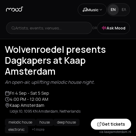
Music
EN
ΕΛ
Artists, events, venues...
Ask Mood
OR
Wolvenroedel presents
Dagkapers at Kaap
Amsterdam
An open-air, uplifting melodic house night.
Fri 4 Sep
- Sat 5 Sep
4:00 PM
- 12:00 AM
Kaap Amsterdam
IJdijk 10, 1095 KN Amsterdam, Netherlands
melodic house
house
deep house
Get tickets
electronic
+1 more
via kaapamsterdam.nl