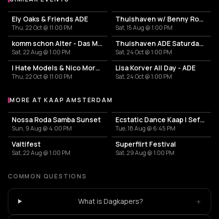
Ely Oaks & Friends ADE
Thuishaven w/ Benny Rodrigues 10HRS
Thu, 22 Oct @ 11:00 PM
Sat, 15 Aug @ 1:00 PM
komm schon Alter - Das Mini Festival
Thuishaven ADE Saturday Day
Sat, 22 Aug @ 1:00 PM
Sat, 24 Oct @ 1:00 PM
I Hate Models & Nico Moreno Invite
Lisa Korver All Day - ADE
Thu, 22 Oct @ 11:00 PM
Sat, 24 Oct @ 1:00 PM
MORE AT KAAP AMSTERDAM
More events at Kaap Amsterdam
Nossa Roda Samba Sunset
Ecstatic Dance Kaap l Sefrijn
Sun, 9 Aug @ 4:00 PM
Tue, 18 Aug @ 6:45 PM
Valtifest
Superflirt Festival
Sat, 22 Aug @ 1:00 PM
Sat, 29 Aug @ 1:00 PM
COMMON QUESTIONS
+
What is Dagkapers?