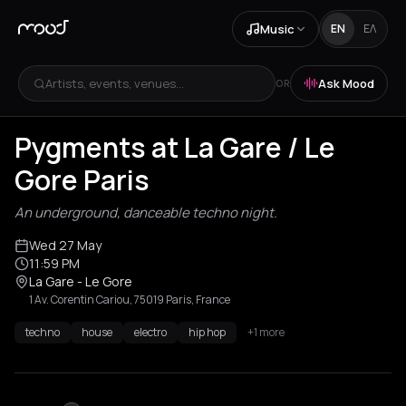
Music
EN
ΕΛ
Artists, events, venues...
Ask Mood
OR
Pygments at La Gare / Le
Gore Paris
An underground, danceable techno night.
Wed 27 May
11:59 PM
La Gare - Le Gore
1 Av. Corentin Cariou, 75019 Paris, France
techno
house
electro
hip hop
+1 more