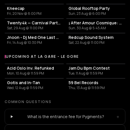
Kneecap
Global Rooftop Party
Fri, 20 Nov @ 8:00 PM
Sun, 23 Aug @ 6:00 PM
Twenty4k — Carnival Party Edition
¡ After Amour Cosmique: Là Où S’Arrête Le Temps ?
Sat, 29 Aug @ 11:00 PM
Sun, 30 Aug @ 5:45 AM
Jnoon - Dj Med One Last Time
Redcup Sound System
Fri, 14 Aug @ 10:30 PM
Sat, 22 Aug @ 11:00 PM
UPCOMING AT LA GARE - LE GORE
More events at La Gare - Le Gore
Acid Oslo Inv. Refunked
Jam Du Bpm Contest
Mon, 10 Aug @ 11:59 PM
Tue, 11 Aug @ 11:59 PM
Gotis and In-Tan
59 Bel Records
Wed, 12 Aug @ 11:59 PM
Thu, 13 Aug @ 11:59 PM
COMMON QUESTIONS
+
What is the entrance fee for Pygments?