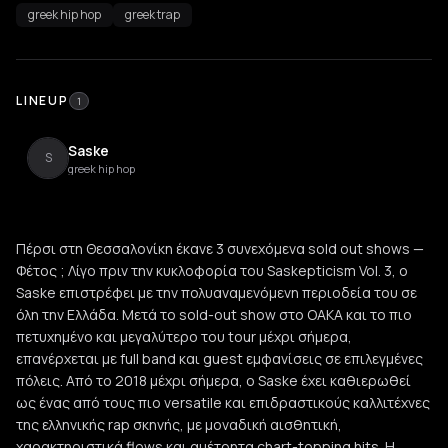
greek hip hop
greek trap
LINEUP
1
Saske
S
greek hip hop
Πέρσι στη Θεσσαλονίκη έκανε 3 συνεχόμενα sold out shows —
Φέτος ; Λίγο πριν την κυκλοφορία του Saskepticism Vol. 3, ο
Saske επιστρέφει με την πολυαναμενόμενη περιοδεία του σε
όλη την Ελλάδα. Μετά το sold-out show στο ΟΑΚΑ και το πιο
πετυχημένο και μεγαλύτερο του tour μέχρι σήμερα,
επανέρχεται με full band και guest εμφανίσεις σε επιλεγμένες
πόλεις. Από το 2018 μέχρι σήμερα, ο Saske έχει καθιερωθεί
ως ένας από τους πιο versatile και επιδραστικούς καλλιτέχνες
της ελληνικής rap σκηνής, με μοναδική αισθητική,
χαρακτηριστικά flows και αμέτρητα chart-topping hits. Η