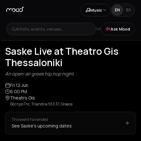
Music
EN
ΕΛ
Artists, events, venues...
Ask Mood
OR
Saske Live at Theatro Gis
Thessaloniki
An open-air greek hip hop night.
Fri 12 Jun
6:00 PM
Theatro Gis
Θέατρο Γης, Triandria 553 37, Greece
This event has ended
See Saske's upcoming dates