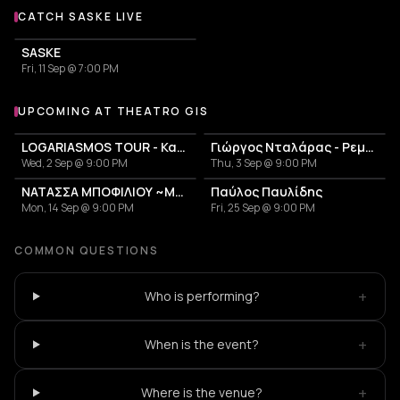
CATCH SASKE LIVE
More events with Saske
SASKE
Fri, 11 Sep @ 7:00 PM
UPCOMING AT THEATRO GIS
More events at Theatro Gis
LOGARIASMOS TOUR - Κατερίνα Λιόλιου
Γιώργος Νταλάρας - Ρεμπέτικο
Wed, 2 Sep @ 9:00 PM
Thu, 3 Sep @ 9:00 PM
ΝΑΤΑΣΣΑ ΜΠΟΦΙΛΙΟΥ ~ΜΕΤΡΗΜΑ~
Παύλος Παυλίδης
Mon, 14 Sep @ 9:00 PM
Fri, 25 Sep @ 9:00 PM
COMMON QUESTIONS
+
Who is performing?
+
When is the event?
+
Where is the venue?