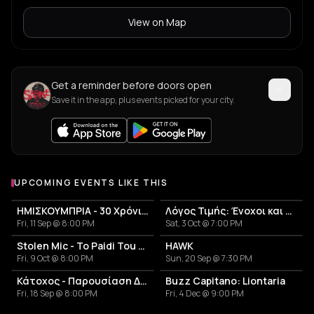
View on Map
Get a reminder before doors open
Save it in the app, plus events picked for your city.
UPCOMING EVENTS LIKE THIS
ΗΜΙΣΚΟΥΜΠΡΙΑ - 30 Χρόνια Επιτυχίες Anniversary Live
Λόγος Τιμής: Ένοχοι και Αθώοι
Fri, 11 Sep @ 8:00 PM
Sat, 3 Oct @ 7:00 PM
Stolen Mic - To Paidi Tou Diplanou Portal
HAWK
Fri, 9 Oct @ 8:00 PM
Sun, 20 Sep @ 7:30 PM
Κάτοχος - Παρουσίαση Δίσκου 'Κουκουβάγιες'
Buzz Capitano: Liontaria
Fri, 18 Sep @ 8:00 PM
Fri, 4 Dec @ 9:00 PM