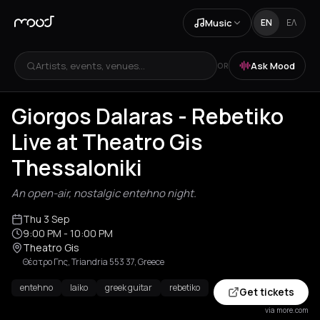
Music
EN
ΕΛ
Artists, events, venues...
Ask Mood
OR
Giorgos Dalaras - Rebetiko
Live at Theatro Gis
Thessaloniki
An open-air, nostalgic entehno night.
Thu 3 Sep
9:00 PM
- 10:00 PM
Theatro Gis
Θέατρο Γης, Triandria 553 37, Greece
entehno
laiko
greek guitar
rebetiko
Get tickets
via more.com