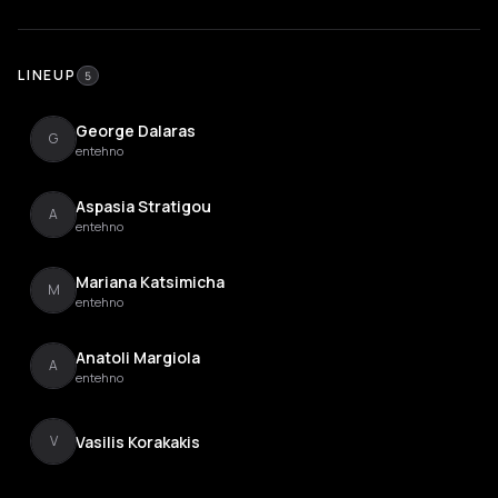
LINEUP
5
George Dalaras
G
entehno
Aspasia Stratigou
A
entehno
Mariana Katsimicha
M
entehno
Anatoli Margiola
A
entehno
Vasilis Korakakis
V