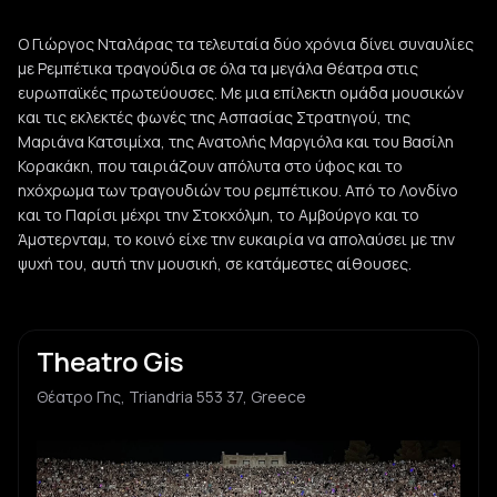
Ο Γιώργος Νταλάρας τα τελευταία δύο χρόνια δίνει συναυλίες
με Ρεμπέτικα τραγούδια σε όλα τα μεγάλα θέατρα στις
ευρωπαϊκές πρωτεύουσες. Με μια επίλεκτη ομάδα μουσικών
και τις εκλεκτές φωνές της Ασπασίας Στρατηγού, της
Μαριάνα Κατσιμίχα, της Ανατολής Μαργιόλα και του Βασίλη
Κορακάκη, που ταιριάζουν απόλυτα στο ύφος και το
ηχόχρωμα των τραγουδιών του ρεμπέτικου. Από το Λονδίνο
και το Παρίσι μέχρι την Στοκχόλμη, το Αμβούργο και το
Άμστερνταμ, το κοινό είχε την ευκαιρία να απολαύσει με την
ψυχή του, αυτή την μουσική, σε κατάμεστες αίθουσες.
Theatro Gis
Θέατρο Γης, Triandria 553 37, Greece