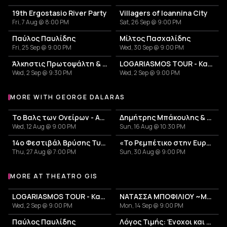
19th Ergostasio River Party
Villagers of Ioannina City
Fri, 7 Aug @ 8:00 PM
Sat, 26 Sep @ 9:00 PM
Παύλος Παυλίδης
Μίλτος Πασχαλίδης
Fri, 25 Sep @ 9:00 PM
Wed, 30 Sep @ 9:00 PM
Άλκηστις Πρωτοψάλτη & Νίκος Πορτοκάλογλου
LOGARIASMOS TOUR - Κατερίνα Λιόλιου
Wed, 2 Sep @ 9:30 PM
Wed, 2 Sep @ 9:00 PM
MORE WITH GEORGE DALARAS
More events with George Dalaras
Το Βαλς των Ονείρων - Αφιέρωμα στον Άλκη Αλκαίο
Δημήτρης Μπάκουλης & Μαριάνα Κατσιμίχα
Wed, 12 Aug @ 9:00 PM
Sun, 16 Aug @ 10:30 PM
14ο Φεστιβάλ Βρύσης Τυρνάβου 2026
«Το Ρεμπέτικο στην Ευρώπη»: Μεγάλη συναυλία του Γιώργου Νταλάρα
Thu, 27 Aug @ 7:00 PM
Sun, 30 Aug @ 9:00 PM
MORE AT THEATRO GIS
More events at Theatro Gis
LOGARIASMOS TOUR - Κατερίνα Λιόλιου
ΝΑΤΑΣΣΑ ΜΠΟΦΙΛΙΟΥ ~ΜΕΤΡΗΜΑ~
Wed, 2 Sep @ 9:00 PM
Mon, 14 Sep @ 9:00 PM
Παύλος Παυλίδης
Λόγος Τιμής: Ένοχοι και Αθώοι