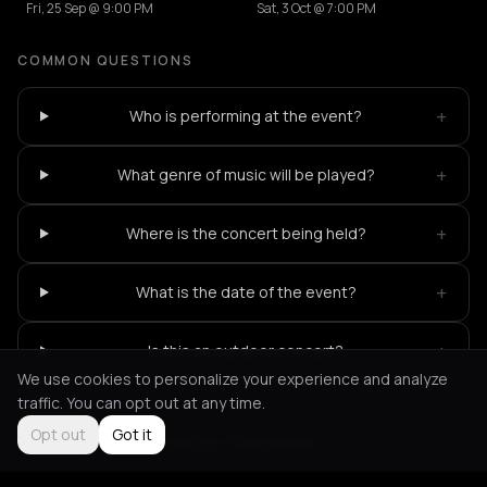
Fri, 25 Sep @ 9:00 PM
Sat, 3 Oct @ 7:00 PM
COMMON QUESTIONS
+
Who is performing at the event?
+
What genre of music will be played?
+
Where is the concert being held?
+
What is the date of the event?
+
Is this an outdoor concert?
We use cookies to personalize your experience and analyze
traffic. You can opt out at any time.
Opt out
Got it
Not feeling it?
All events in Thessaloniki
->