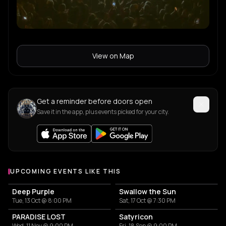
View on Map
Get a reminder before doors open
Save it in the app, plus events picked for your city.
UPCOMING EVENTS LIKE THIS
Deep Purple
Swallow the Sun
Tue, 13 Oct @ 8:00 PM
Sat, 17 Oct @ 7:30 PM
PARADISE LOST
Satyricon
Wed, 11 Nov @ 9:00 PM
Fri, 18 Sep @ 9:00 PM