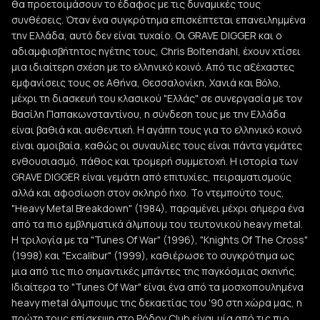
θα προετοιμάσουν το έδαφος με τις δυναμικές τους
συνθέσεις. Όταν ένα συγκρότημα επισκέπτεται επανειλημμένα
την Ελλάδα, αυτό δεν είναι τυχαίο. Οι GRAVE DIGGER και ο
αδιαμφισβήτητος ηγέτης τους, Chris Boltendahl, έχουν χτίσει
μια ιδιαίτερη σχέση με το ελληνικό κοινό. Από τις αξέχαστες
εμφανίσεις τους σε Αθήνα, Θεσσαλονίκη, Χανιά και Βόλο,
μέχρι τη διασκευή του κλασικού "Ελλάς" σε συνεργασία με τον
Βασίλη Παπακωνσταντίνου, η σύνδεση τους με την Ελλάδα
είναι βαθιά και αυθεντική. Η αγάπη τους για το ελληνικό κοινό
είναι αμοιβαία, καθώς οι συναυλίες τους είναι πάντα γεμάτες
ενθουσιασμό, πάθος και τρομερή συμμετοχή. Η ιστορία των
GRAVE DIGGER είναι γεμάτη από επιτυχίες, πειραματισμούς
αλλά και αφοσίωση στον σκληρό ήχο. Το ντεμπούτο τους,
"Heavy Metal Breakdown" (1984), παραμένει μέχρι σήμερα ένα
από τα πιο εμβληματικά άλμπουμ του τευτονικού heavy metal.
Η τριλογία με τα "Tunes Of War" (1996), "Knights Of The Cross"
(1998) και "Excalibur" (1999), καθιέρωσε το συγκρότημα ως
μια από τις πιο σημαντικές μπάντες της παγκόσμιας σκηνής.
Ιδιαίτερα το "Tunes Of War" είναι ένα από τα μοσχοπουλημένα
heavy metal άλμπουμς της δεκαετίας του '90 στη χώρα μας, η
πρώτη τους επίσκεψη στο Ρόδον Club είναι μία από τις πιο