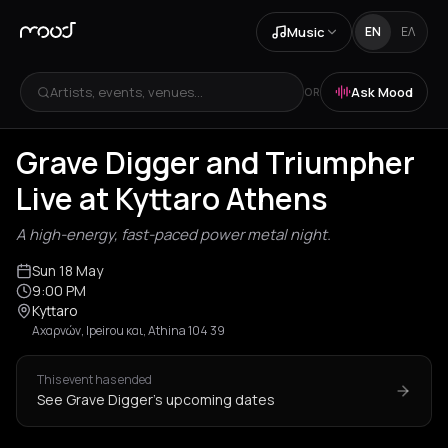
Music
EN
ΕΛ
Artists, events, venues...
Ask Mood
OR
Grave Digger and Triumpher
Live at Kyttaro Athens
A high-energy, fast-paced power metal night.
Sun 18 May
9:00 PM
Kyttaro
Αχαρνών, Ipeirou και, Athina 104 39
This event has ended
See Grave Digger's upcoming dates