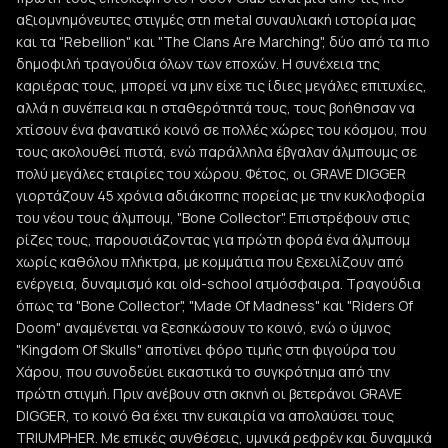
αξιομνημόνευτες στιγμές στη metal συναυλιακή ιστορία μας
και τα "Rebellion" και "The Clans Are Marching", δύο από τα πιο
δημοφιλή τραγούδια όλων των εποχών. Η συνέχεια της
καριέρας τους, μπορεί να μην είχε τις ίδιες μεγάλες επιτυχίες,
αλλά η συνέπεια και η σταθερότητά τους, τους βοήθησαν να
χτίσουν ένα φανατικό κοινό σε πολλές χώρες του κόσμου, που
τους ακολουθεί πιστά, ενώ παράλληλα έβγαλαν άλμπουμς σε
πολύ μεγάλες εταιρίες του χώρου. Φέτος, οι GRAVE DIGGER
γιορτάζουν 45 χρόνια αδιάκοπης πορείας με την κυκλοφορία
του νέου τους άλμπουμ, "Bone Collector". Επιστρέφουν στις
ρίζες τους, παρουσιάζοντας για πρώτη φορά ένα άλμπουμ
χωρίς καθόλου πλήκτρα, με κομμάτια που ξεχειλίζουν από
ενέργεια, δυναμισμό και old-school ατμόσφαιρα. Τραγούδια
όπως τα "Bone Collector", "Made Of Madness" και "Riders Of
Doom" αναμένεται να ξεσηκώσουν το κοινό, ενώ ο ύμνος
"Kingdom Of Skulls" αποτίνει φόρο τιμής στη φιγούρα του
Χάρου, που συνοδεύει εικαστικά το συγκρότημα από την
πρώτη στιγμή. Πριν ανέβουν στη σκηνή οι βετεράνοι GRAVE
DIGGER, το κοινό θα έχει την ευκαιρία να απολαύσει τους
TRIUMPHER. Με επικές συνθέσεις, υμνικά ρεφρέν και δυναμικά