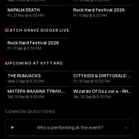
NAPALM DEATH
Rock Hard Festival 2026
Fri, 27 Nov @ 8:00 PM
Fri, 11 Sep @ 5:30 PM
CATCH GRAVE DIGGER LIVE
More events with Grave Digger
Rock Hard Festival 2026
Fri, 11 Sep @ 5:30 PM
UPCOMING AT KYTTARO
More events at Kyttaro
THE RUMJACKS
CITY KIDS & DIRTY DEALS: The MOTORHEAD & AC/DC Tribute
Wed, 2 Sep @ 8:30 PM
Fri, 18 Sep @ 10:00 PM
ΜΗΤΕΡΑ ΦΑΛΑΙΝΑ ΤΥΦΛΗ: 20 ΧΡΟΝΙΑ ΑΝΑΔΥΣΕΙΣ
Wizards Of Ozz vol.4 - RHOADS OF REVELATION
Sat, 19 Sep @ 9:00 PM
Sat, 26 Sep @ 8:30 PM
COMMON QUESTIONS
+
Who is performing at the event?