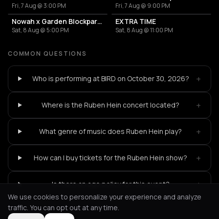
Fri, 7 Aug @ 3:00 PM
Fri, 7 Aug @ 9:00 PM
Nowah x Garden Blockparty
EXTRA TIME
Sat, 8 Aug @ 5:00 PM
Sat, 8 Aug @ 11:00 PM
COMMON QUESTIONS
+
Who is performing at BIRD on October 30, 2026?
+
Where is the Ruben Hein concert located?
+
What genre of music does Ruben Hein play?
+
How can I buy tickets for the Ruben Hein show?
+
Is there an age policy for this event?
We use cookies to personalize your experience and analyze
traffic. You can opt out at any time.