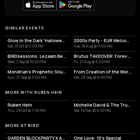
SIMILAR EVENTS
Glow in the Dark 'Halloween Special' 2026
2000s Party - EUR Welcome Week by Vertigo
Sat, 31 Oct @ 2:00 PM
Tue, 18 Aug @ 11:00 PM
BIRDsessions: Lezaam Beets
Brutus TAKEOVER: Forever Transformer X Time is the new space X HIDDEN BEHIND
Wed, 2 Sep @ 10:00 PM
Fri, 21 Aug @ 5:00 PM
Mondrian’s Prophetic Sound
From Creation of the World to World Premiere
Sun, 27 Sep @ 3:00 PM
Sat, 26 Sep @ 8:00 PM
MORE WITH RUBEN HEIN
More events with Ruben Hein
Ruben Hein
Michelle David & The True-Tones Festival
Thu, 29 Oct @ 7:30 PM
Sat, 19 Dec @ 8:30 PM
MORE AT BIRD
More events at BIRD
GARDEN BLOCKPARTY X AUNT RECORDS
One Love: 10's Special