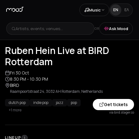
Music
EN
ΕΛ
Artists, events, venues...
Ask Mood
OR
Ruben Hein Live at BIRD
Rotterdam
Fri 30 Oct
8:30 PM
- 10:30 PM
BIRD
Raampoortstraat 24, 3032 AH Rotterdam, Netherlands
dutch pop
indie pop
jazz
pop
Get tickets
+1 more
via bird.stager.co
LINEUP
1