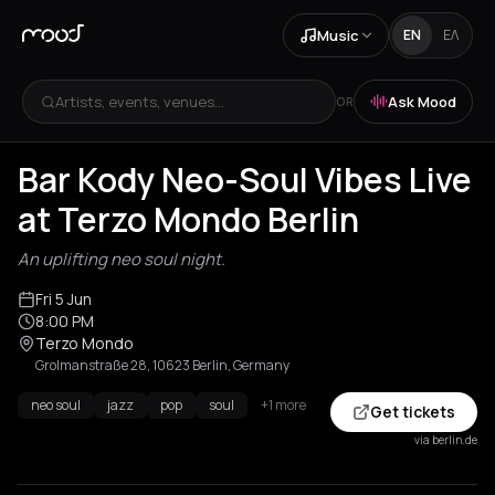
Music
EN
ΕΛ
Artists, events, venues...
Ask Mood
OR
Bar Kody Neo-Soul Vibes Live
at Terzo Mondo Berlin
An uplifting neo soul night.
Fri 5 Jun
8:00 PM
Terzo Mondo
Grolmanstraße 28, 10623 Berlin, Germany
neo soul
jazz
pop
soul
+1 more
Get tickets
via berlin.de