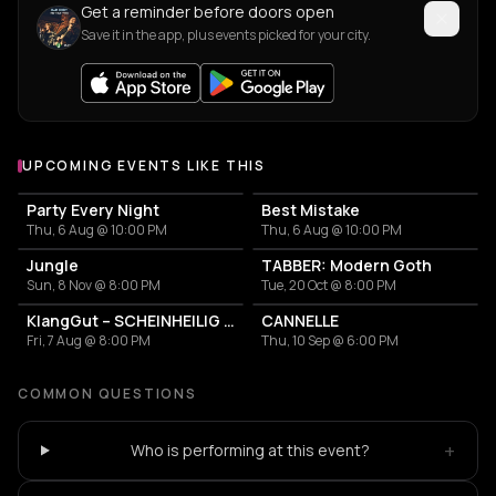
Get a reminder before doors open
Save it in the app, plus events picked for your city.
UPCOMING EVENTS LIKE THIS
Party Every Night
Best Mistake
Thu, 6 Aug @ 10:00 PM
Thu, 6 Aug @ 10:00 PM
Jungle
TABBER: Modern Goth
Sun, 8 Nov @ 8:00 PM
Tue, 20 Oct @ 8:00 PM
KlangGut – SCHEINHEILIG - Die Unheilig-Tribute-Show
CANNELLE
Fri, 7 Aug @ 8:00 PM
Thu, 10 Sep @ 6:00 PM
COMMON QUESTIONS
+
Who is performing at this event?