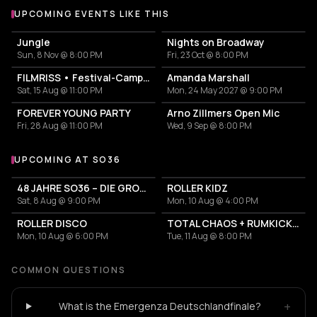
UPCOMING EVENTS LIKE THIS
Jungle
Nights on Broadway
Sun, 8 Nov @ 8:00 PM
Fri, 23 Oct @ 8:00 PM
FILMRISS • Festival-Campingplatz-Banger
Amanda Marshall
Sat, 15 Aug @ 11:00 PM
Mon, 24 May 2027 @ 9:00 PM
FOREVER YOUNG PARTY
Arno Zillmers Open Mic
Fri, 28 Aug @ 11:00 PM
Wed, 9 Sep @ 8:00 PM
UPCOMING AT SO36
More events at SO36
48 JAHRE SO36 – DIE GROSSE GEBURTSTAGSSAUSE
ROLLER KIDZ
Sat, 8 Aug @ 9:00 PM
Mon, 10 Aug @ 4:00 PM
ROLLER DISCO
TOTAL CHAOS + RUMKICKS + THE DOLLHEADS
Mon, 10 Aug @ 6:00 PM
Tue, 11 Aug @ 8:00 PM
COMMON QUESTIONS
+
What is the Emergenza Deutschlandfinale?