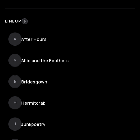
LINEUP
9
After Hours
A
Allie and the Feathers
A
Bridesgown
B
Hermitcrab
H
Junkpoetry
J