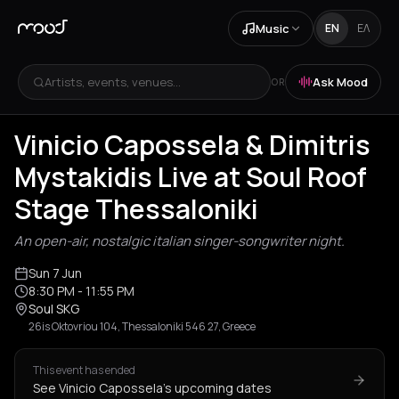
Music
EN
ΕΛ
Artists, events, venues...
Ask Mood
OR
Vinicio Capossela & Dimitris
Mystakidis Live at Soul Roof
Stage Thessaloniki
An open-air, nostalgic italian singer-songwriter night.
Sun 7 Jun
8:30 PM
- 11:55 PM
Soul SKG
26is Oktovriou 104, Thessaloniki 546 27, Greece
This event has ended
See Vinicio Capossela's upcoming dates