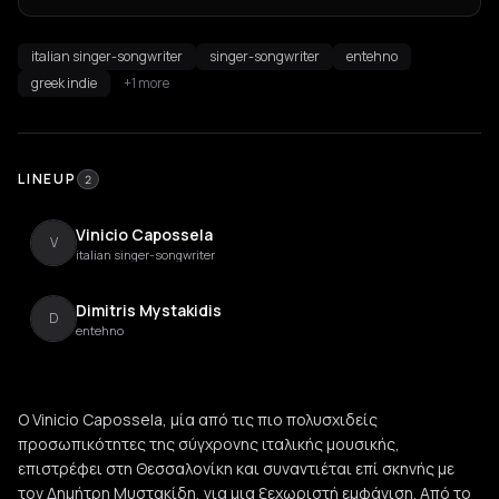
italian singer-songwriter
singer-songwriter
entehno
greek indie
+1 more
LINEUP
2
Vinicio Capossela
V
italian singer-songwriter
Dimitris Mystakidis
D
entehno
Ο Vinicio Capossela, μία από τις πιο πολυσχιδείς
προσωπικότητες της σύγχρονης ιταλικής μουσικής,
επιστρέφει στη Θεσσαλονίκη και συναντιέται επί σκηνής με
τον Δημήτρη Μυστακίδη, για μια ξεχωριστή εμφάνιση. Από το