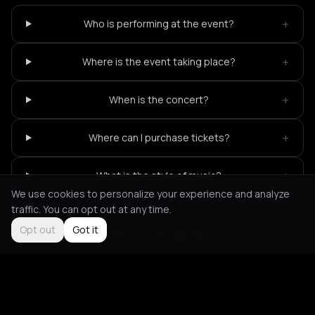
+
Who is performing at the event?
+
Where is the event taking place?
+
When is the concert?
+
Where can I purchase tickets?
+
What is the style of music?
We use cookies to personalize your experience and analyze
traffic. You can opt out at any time.
Opt out
Got it
Not feeling it?
All events in Thessaloniki
->