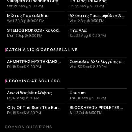
Villagers of Ioannina City
Παύλος Παυλίδης
Sat, 26 Sep @ 9:00 PM
Fri, 25 Sep @ 9:00 PM
Μίλτος Πασχαλίδης
Άλκηστις Πρωτοψάλτη & Νίκος Πορτοκάλογλου
Wed, 30 Sep @ 9:00 PM
Wed, 2 Sep @ 9:30 PM
STELIOS ROKKOS - Καλοκαίρι 2026
ΠΥΞ ΛΑΞ
Mon, 7 Sep @ 9:00 PM
Sat, 22 Aug @ 9:30 PM
CATCH VINICIO CAPOSSELA LIVE
More events with Vinicio Capossela
ΔΗΜΗΤΡΗΣ ΜΥΣΤΑΚΙΔΗΣ 30 ΧΡΟΝΙΑ ΜΗΤΣΟΣ
Συναυλία Αλληλεγγύης «Χωρίς Αποστάσεις»
Fri, 18 Sep @ 9:00 PM
Wed, 30 Sep @ 8:30 PM
UPCOMING AT SOUL SKG
More events at Soul SKG
Λεωνίδας Μπαλάφας
Usurum
Fri, 4 Sep @ 8:30 PM
Thu, 10 Sep @ 9:00 PM
City Of The Sun: The European Return Tour 2026
BLOCKHEAD x PROLETER x ARMS & SLEEPERS
Fri, 18 Sep @ 8:00 PM
Sat, 3 Oct @ 8:30 PM
COMMON QUESTIONS