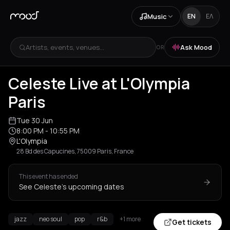
Music
EN
ΕΛ
Artists, events, venues...
Ask Mood
OR
Celeste Live at L'Olympia
Paris
Tue 30 Jun
8:00 PM
- 10:55 PM
L'Olympia
28 Bd des Capucines, 75009 Paris, France
This event has ended
See Celeste's upcoming dates
jazz
neo soul
pop
r&b
+1 more
Get tickets