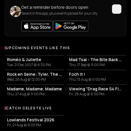
Get a reminder before doors open
Save it in the app, plus events picked for your city.
UPCOMING EVENTS LIKE THIS
Roméo & Juliette
Mad Tsai - The Bite Back Tour
Tue, 21 Dec 2027 @ 8:30 PM
Thu, 17 Sep @ 9:00 PM
Rock en Seine: Tyler, The Creator
Foch It !
Wed, 26 Aug @ 12:00 PM
Thu, 13 Aug @ 11:00 PM
Madame, Madame, Madame
Viewing "Drag Race S4 Finale" avec Perseo et Creatine Price
Thu, 27 Aug @ 11:00 PM
Fri, 28 Aug @ 6:00 PM
CATCH CELESTE LIVE
More events with Celeste
Lowlands Festival 2026
Fri, 21 Aug @ 9:00 PM