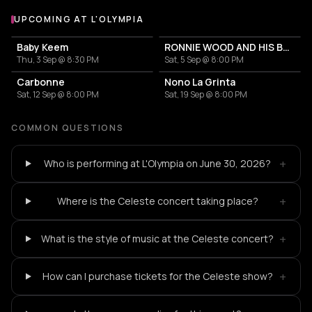
UPCOMING AT L'OLYMPIA
More events at L'Olympia
Baby Keem
RONNIE WOOD AND HIS BAND Featuring Imelda May
Thu, 3 Sep @ 8:30 PM
Sat, 5 Sep @ 8:00 PM
Carbonne
Nono La Grinta
Sat, 12 Sep @ 8:00 PM
Sat, 19 Sep @ 8:00 PM
COMMON QUESTIONS
+
Who is performing at L'Olympia on June 30, 2026?
+
Where is the Celeste concert taking place?
+
What is the style of music at the Celeste concert?
+
How can I purchase tickets for the Celeste show?