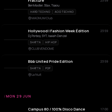
Fracture
23:59
BenMaster, Stax, Tsaou
HARD TECHNO
ACID TECHNO
MAGNUM Club
Hollywood | Fashion Week Édition
23:59
Dj Porboy, SYT, Isaiah Denzel
SHATTA
HIP HOP
CLUB VENDOME
Bbb United Pride Edition
23:59
SHATTA
POP
La Nuit
/
MON 29 JUN
Campus 80 / 100% Disco Dance
17:00