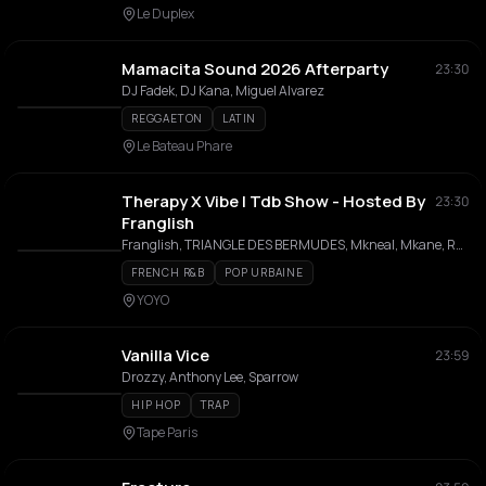
Le Duplex
Mamacita Sound 2026 Afterparty
23:30
DJ Fadek, DJ Kana, Miguel Alvarez
REGGAETON
LATIN
Le Bateau Phare
Therapy X Vibe | Tdb Show - Hosted By
23:30
Franglish
Franglish, TRIANGLE DES BERMUDES, Mkneal, Mkane, Rudeboy, Pras, Mc Moya
FRENCH R&B
POP URBAINE
YOYO
Vanilla Vice
23:59
Drozzy, Anthony Lee, Sparrow
HIP HOP
TRAP
Tape Paris