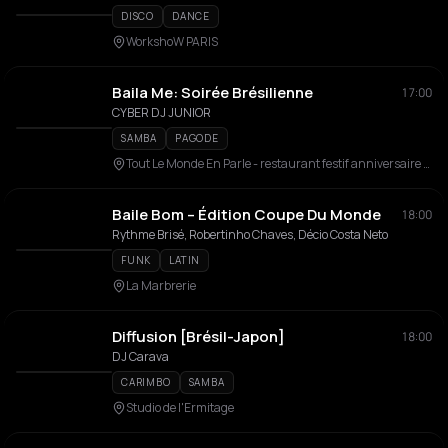
DISCO
DANCE
WorkshoW PARIS
Baila Me: Soirée Brésilienne
17:00
CYBER DJ JUNIOR
SAMBA
PAGODE
Tout Le Monde En Parle - restaurant festif anniversaire paris 15 montparnasse club
Baile Bom – Édition Coupe Du Monde
18:00
Rythme Brisé, Robertinho Chaves, Décio Costa Neto
FUNK
LATIN
La Marbrerie
Diffusion [Brésil-Japon]
18:00
DJ Carava
CARIMBO
SAMBA
Studio de l'Ermitage