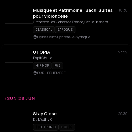
Musique et Patrimoine : Bach, Suites
18:30
pour violoncelle
Orchestre Les Violons de France, Cecile Besnard
CLASSICAL
BAROQUE
Église Saint-Éphrem-le-Syriaque
UTOPIA
23:59
Papii ChuLo
HIP HOP
R&B
FMR - EPHEMERE
/
SUN 28 JUN
Stay Close
20:30
DJ Medhy K
ELECTRONIC
HOUSE