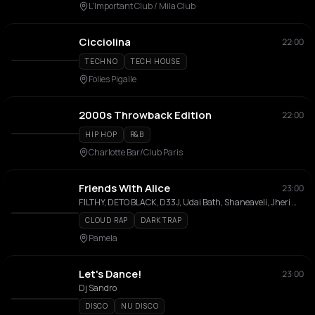
L'Important Club / Mila Club
Cicciolina
22:00
TECHNO
TECH HOUSE
Folies Pigalle
2000s Throwback Edition
22:00
HIP HOP
R&B
Charlotte Bar/Club Paris
Friends With Alice
23:00
F1LTHY, DETO BLACK, D33J, Udai Bath, Shaneaveli, Jheri Mayne, Bhristo
CLOUD RAP
DARK TRAP
Pamela
Let's Dance!
23:00
Dj Sandro
DISCO
NU DISCO