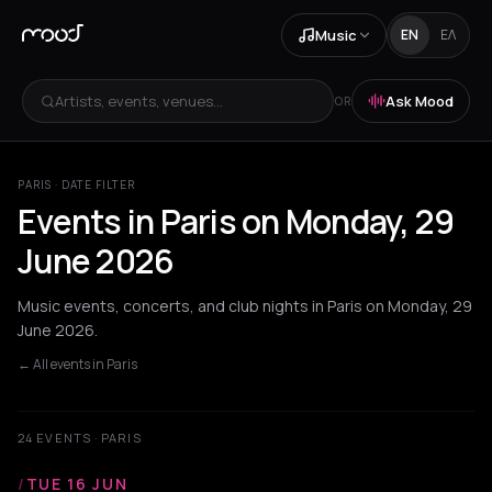
Music
EN
ΕΛ
Artists, events, venues...
Ask Mood
OR
PARIS · DATE FILTER
Events in Paris on Monday, 29
June 2026
Music events, concerts, and club nights in Paris on Monday, 29
June 2026.
← All events in Paris
24 EVENTS · PARIS
/
TUE 16 JUN