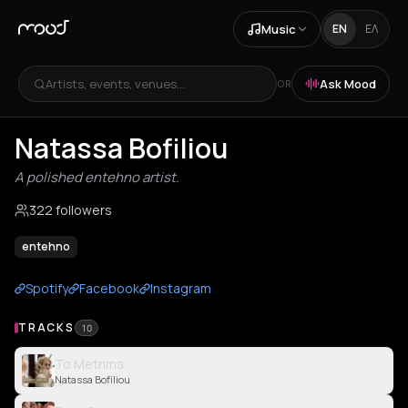
Music
EN
ΕΛ
Artists, events, venues...
Ask Mood
OR
Natassa Bofiliou
A polished entehno artist.
322 followers
entehno
Spotify
Facebook
Instagram
TRACKS
10
To Metrima
Natassa Bofiliou