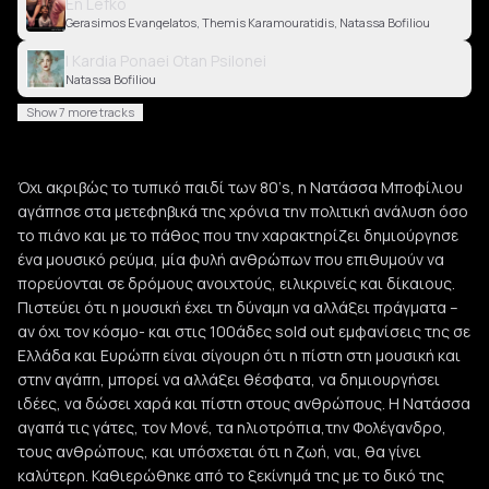
En Lefko
Gerasimos Evangelatos, Themis Karamouratidis, Natassa Bofiliou
I Kardia Ponaei Otan Psilonei
Natassa Bofiliou
Show 7 more tracks
Όχι ακριβώς το τυπικό παιδί των 80’s, η Νατάσσα Μποφίλιου
αγάπησε στα μετεφηβικά της χρόνια την πολιτική ανάλυση όσο
το πιάνο και με το πάθος που την χαρακτηρίζει δημιούργησε
ένα μουσικό ρεύμα, μία φυλή ανθρώπων που επιθυμούν να
πορεύονται σε δρόμους ανοιχτούς, ειλικρινείς και δίκαιους.
Πιστεύει ότι η μουσική έχει τη δύναμη να αλλάξει πράγματα –
αν όχι τον κόσμο- και στις 100άδες sold out εμφανίσεις της σε
Ελλάδα και Ευρώπη είναι σίγουρη ότι η πίστη στη μουσική και
στην αγάπη, μπορεί να αλλάξει θέσφατα, να δημιουργήσει
ιδέες, να δώσει χαρά και πίστη στους ανθρώπους. Η Νατάσσα
αγαπά τις γάτες, τον Μονέ, τα ηλιοτρόπια,την Φολέγανδρο,
τους ανθρώπους, και υπόσχεται ότι η ζωή, ναι, θα γίνει
καλύτερη. Καθιερώθηκε από το ξεκίνημά της με το δικό της