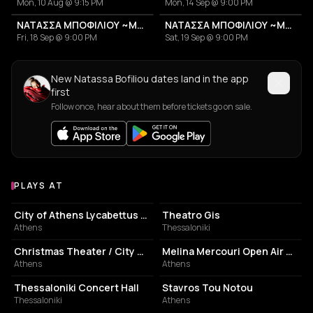
Mon, 10 Aug @ 9:15 PM
Mon, 14 Sep @ 9:00 PM
ΝΑΤΑΣΣΑ ΜΠΟΦΙΛΙΟΥ ~ΜΕΤΡΗΜΑ~
ΝΑΤΑΣΣΑ ΜΠΟΦΙΛΙΟΥ ~ΜΕΤΡΗΜΑ~
Fri, 18 Sep @ 9:00 PM
Sat, 19 Sep @ 9:00 PM
New Natassa Bofiliou dates land in the app
first
Follow once, hear about them before tickets go on sale.
PLAYS AT
Venues where Natassa Bofiliou plays
PERFORMING ARTS THEATER
PERFORMING ARTS THEATER
City of Athens Lycabettus Theater
Theatro Gis
Athens
Thessaloniki
PERFORMING ARTS THEATER
PERFORMING ARTS THEATER
Christmas Theater / City Garden
Melina Mercouri Open Air Theatre
Athens
Athens
PHILHARMONIC HALL
LIVE MUSIC VENUE
Thessaloniki Concert Hall
Stavros Tou Notou
Thessaloniki
Athens