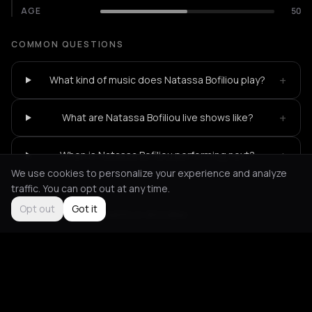
AGE
50
COMMON QUESTIONS
+
What kind of music does Natassa Bofiliou play?
+
What are Natassa Bofiliou live shows like?
+
When is Natassa Bofiliou performing next?
We use cookies to personalize your experience and analyze
traffic. You can opt out at any time.
Opt out
Got it
Not feeling it?
All events in Amvrakia
->