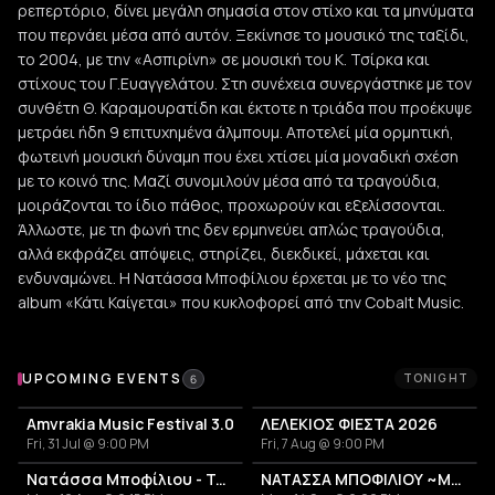
ρεπερτόριο, δίνει μεγάλη σημασία στον στίχο και τα μηνύματα
που περνάει μέσα από αυτόν. Ξεκίνησε το μουσικό της ταξίδι,
το 2004, με την «Ασπιρίνη» σε μουσική του Κ. Τσίρκα και
στίχους του Γ.Ευαγγελάτου. Στη συνέχεια συνεργάστηκε με τον
συνθέτη Θ. Καραμουρατίδη και έκτοτε η τριάδα που προέκυψε
μετράει ήδη 9 επιτυχημένα άλμπουμ. Αποτελεί μία ορμητική,
φωτεινή μουσική δύναμη που έχει χτίσει μία μοναδική σχέση
με το κοινό της. Μαζί συνομιλούν μέσα από τα τραγούδια,
μοιράζονται το ίδιο πάθος, προχωρούν και εξελίσσονται.
Άλλωστε, με τη φωνή της δεν ερμηνεύει απλώς τραγούδια,
αλλά εκφράζει απόψεις, στηρίζει, διεκδικεί, μάχεται και
ενδυναμώνει. Η Νατάσσα Μποφίλιου έρχεται με το νέο της
album «Κάτι Καίγεται» που κυκλοφορεί από την Cobalt Music.
Upcoming Events
UPCOMING EVENTS
TONIGHT
6
Amvrakia Music Festival 3.0
ΛΕΛΕΚΙΟΣ ΦΙΕΣΤΑ 2026
Fri, 31 Jul @ 9:00 PM
Fri, 7 Aug @ 9:00 PM
Νατάσσα Μποφίλιου - Το ΜΕΤΡΗΜΑ
ΝΑΤΑΣΣΑ ΜΠΟΦΙΛΙΟΥ ~ΜΕΤΡΗΜΑ~