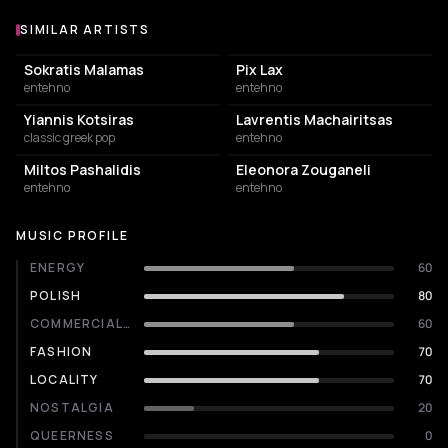
SIMILAR ARTISTS
Similar Artists
Sokratis Malamas
Pix Lax
entehno
entehno
Yiannis Kotsiras
Lavrentis Machairitsas
classic greek pop
entehno
Miltos Pashalidis
Eleonora Zouganeli
entehno
entehno
MUSIC PROFILE
ENERGY
60
POLISH
80
COMMERCIALITY
60
FASHION
70
LOCALITY
70
NOSTALGIA
20
QUEERNESS
0