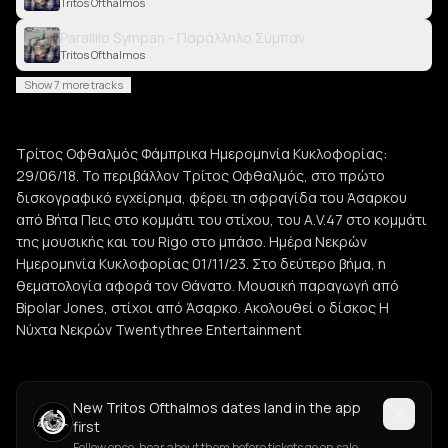
Tritos Ofthalmos
Parallilo Sympan - Παράλληλο Σύμπαν
Tritos Ofthalmos
Show 7 more tracks
Τρίτος Οφθαλμός Φάμπρικα Ημερομηνία Κυκλοφορίας:
29/06/18. Το περιβάλλον Τρίτος Οφθαλμός, στο πρώτο
δισκογραφικό εγχείρημα, φέρει τη σφραγίδα του Άσαρκου
από Βήτα Πεις στο κομμάτι του στίχου, του A.V.47 στο κομμάτι
της μουσικής και του Rigo στο μπάσο. Ημέρα Νεκρών
Ημερομηνία Κυκλοφορίας 01/11/23. Στο δεύτερο βήμα, η
θεματολογία αφορά τον Θάνατο. Μουσική παραγωγή από
Bipolar Jones, στίχοι από Άσαρκο. Ακολουθεί ο δίσκος Η
Νύχτα Νεκρών Twentythree Entertainment
New Tritos Ofthalmos dates land in the app
first
Follow once, hear about them before tickets go on sale.