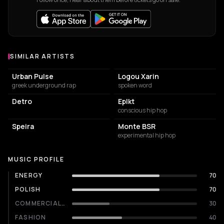
SIMILAR ARTISTS
Similar Artists
Urban Pulse
Logou Xarin
greek underground rap
spoken word
Detro
Eplkt
conscious hip hop
Speira
Monte BSR
experimental hip hop
MUSIC PROFILE
ENERGY
70
POLISH
70
COMMERCIALITY
30
FASHION
40