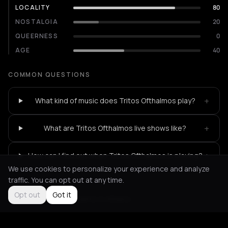
LOCALITY
80
NOSTALGIA
20
QUEERNESS
0
AGE
40
COMMON QUESTIONS
+
What kind of music does Tritos Ofthalmos play?
+
What are Tritos Ofthalmos live shows like?
+
How can I find out when Tritos Ofthalmos is playing?
We use cookies to personalize your experience and analyze
traffic. You can opt out at any time.
Opt out
Got it
Not feeling it?
All events in Athens
->