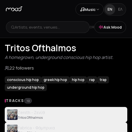
Music
EN
ΕΛ
Artists, events, venues...
Ask Mood
OR
Tritos Ofthalmos
A homegrown, underground conscious hip hop artist.
22 followers
conscious hip hop
greek hip hop
hip hop
rap
trap
underground hip hop
TRACKS
10
Zenith - Ζενίθ
Tritos Ofthalmos
Fabrica - Φάμπρικα