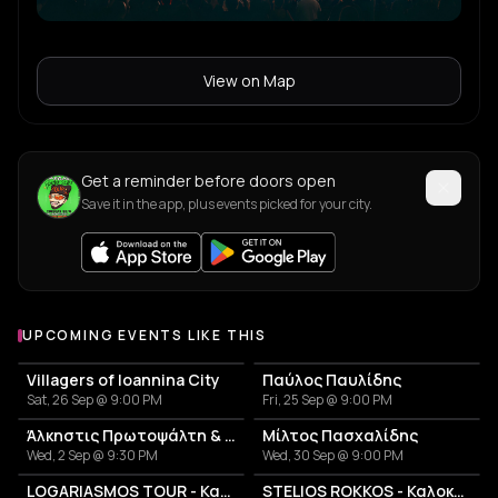
View on Map
Get a reminder before doors open
Save it in the app, plus events picked for your city.
UPCOMING EVENTS LIKE THIS
Villagers of Ioannina City
Παύλος Παυλίδης
Sat, 26 Sep @ 9:00 PM
Fri, 25 Sep @ 9:00 PM
Άλκηστις Πρωτοψάλτη & Νίκος Πορτοκάλογλου
Μίλτος Πασχαλίδης
Wed, 2 Sep @ 9:30 PM
Wed, 30 Sep @ 9:00 PM
LOGARIASMOS TOUR - Κατερίνα Λιόλιου
STELIOS ROKKOS - Καλοκαίρι 2026