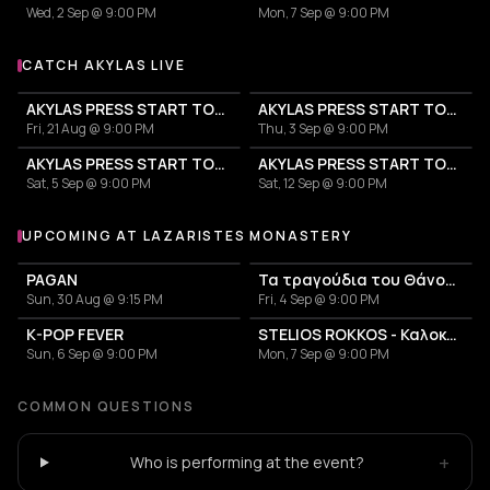
Wed, 2 Sep @ 9:00 PM
Mon, 7 Sep @ 9:00 PM
CATCH AKYLAS LIVE
More events with Akylas
AKYLAS PRESS START TOUR
AKYLAS PRESS START TOUR
Fri, 21 Aug @ 9:00 PM
Thu, 3 Sep @ 9:00 PM
AKYLAS PRESS START TOUR
AKYLAS PRESS START TOUR
Sat, 5 Sep @ 9:00 PM
Sat, 12 Sep @ 9:00 PM
UPCOMING AT LAZARISTES MONASTERY
More events at Lazaristes Monastery
PAGAN
Τα τραγούδια του Θάνου Μικρούτσικου: Πάντα γελαστοί και γελασμένοι
Sun, 30 Aug @ 9:15 PM
Fri, 4 Sep @ 9:00 PM
K-POP FEVER
STELIOS ROKKOS - Καλοκαίρι 2026
Sun, 6 Sep @ 9:00 PM
Mon, 7 Sep @ 9:00 PM
COMMON QUESTIONS
+
Who is performing at the event?