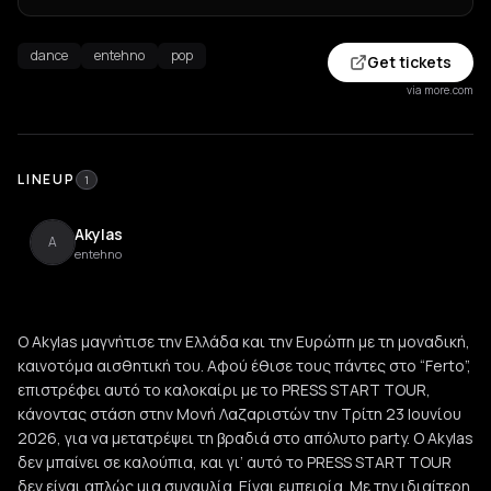
dance
entehno
pop
Get tickets
via more.com
LINEUP
1
Akylas
A
entehno
Ο Akylas μαγνήτισε την Ελλάδα και την Ευρώπη με τη μοναδική,
καινοτόμα αισθητική του. Αφού έθισε τους πάντες στο “Ferto”,
επιστρέφει αυτό το καλοκαίρι με το PRESS START TOUR,
κάνοντας στάση στην Μονή Λαζαριστών την Τρίτη 23 Ιουνίου
2026, για να μετατρέψει τη βραδιά στο απόλυτο party. Ο Akylas
δεν μπαίνει σε καλούπια, και γι’ αυτό το PRESS START TOUR
δεν είναι απλώς μια συναυλία. Είναι εμπειρία. Με την ιδιαίτερη