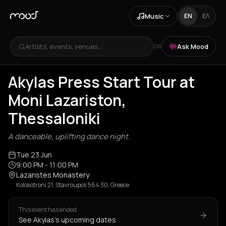
Music
EN
ΕΛ
Artists, events, venues...
Ask Mood
OR
Akylas Press Start Tour at
Moni Lazariston,
Thessaloniki
A danceable, uplifting dance night.
Tue 23 Jun
9:00 PM
- 11:00 PM
Lazaristes Monastery
Kolokotroni 21, Stavroupoli 564 30, Greece
This event has ended
See Akylas's upcoming dates