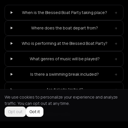
+
When is the Blessed Boat Party taking place?
+
Where does the boat depart from?
+
Who is performing at the Blessed Boat Party?
+
What genres of music will be played?
+
Is there a swimming break included?
+
Are tickets limited?
We use cookies to personalize your experience and analyze
traffic. You can opt out at any time.
Opt out
Got it
Not feeling it?
All events in Corfu
->