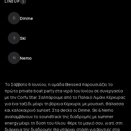
LINEUP
3
Dinine
D
Ski
S
Nemo
N
Το Σάββατο 6 Ιουνίου, η ομάδα Blessed παρουσιάζει το
πρώτο private boat party στα νερά του Ιονίου σε συνεργασία
με την Corfu Star. Σαλπάρουμε από το Παλαιό Λιμάνι Κέρκυρας
για ένα ταξίδι μέχρι τη βόρεια Κέρκυρα, με μουσική, θάλασσα
και καλοκαιρινό sunset. Στα decks οι Dinine, Ski & Nemo
αναλαμβάνουν το soundtrack της διαδρομής με summer
energy μέχρι τη δύση του ήλιου. Φέρε το μαγιό σου, γιατί στη
διάρκεια της διαδρομής θα υπάρχει στάση για βουτιές στα