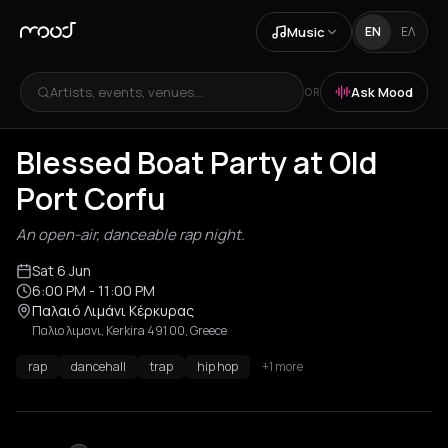
Music
EN
ΕΛ
Artists, events, venues...
Ask Mood
OR
Blessed Boat Party at Old
Port Corfu
An open-air, danceable rap night.
Sat 6 Jun
6:00 PM
- 11:00 PM
Παλαιό Λιμάνι Κέρκυρας
Παλιο λιμανι, Kerkira 491 00, Greece
rap
dancehall
trap
hip hop
+1 more