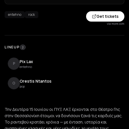
entehno
rock
Get tickets
via more.com
LINEUP
2
Pix Lax
P
entehno
Orestis Ntantos
O
pop
Την Δευτέρα 15 Ιουνίου οι ΠΥΞ ΛΑΞ έρχονται στο Θέατρο Γης
στην Θεσσαλονίκη έτοιμοι να δονήσουν ξανά τις καρδιές μας.
Το ραντεβού κρατάει χρόνια — με ένταση, ιστορία και
αγαπημένες κλασικές και νέες μελωδίες. Η μεγάλη τους