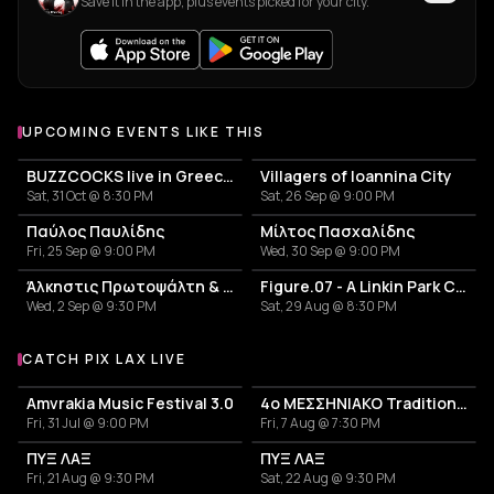
Save it in the app, plus events picked for your city.
UPCOMING EVENTS LIKE THIS
BUZZCOCKS live in Greece! 50years anniversary
Villagers of Ioannina City
Sat, 31 Oct @ 8:30 PM
Sat, 26 Sep @ 9:00 PM
Παύλος Παυλίδης
Μίλτος Πασχαλίδης
Fri, 25 Sep @ 9:00 PM
Wed, 30 Sep @ 9:00 PM
Άλκηστις Πρωτοψάλτη & Νίκος Πορτοκάλογλου
Figure.07 - A Linkin Park Cover Band
Wed, 2 Sep @ 9:30 PM
Sat, 29 Aug @ 8:30 PM
CATCH PIX LAX LIVE
More events with Pix Lax
Amvrakia Music Festival 3.0
4ο ΜΕΣΣΗΝΙΑΚΟ Traditional Festival
Fri, 31 Jul @ 9:00 PM
Fri, 7 Aug @ 7:30 PM
ΠΥΞ ΛΑΞ
ΠΥΞ ΛΑΞ
Fri, 21 Aug @ 9:30 PM
Sat, 22 Aug @ 9:30 PM