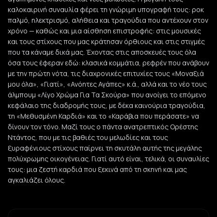
καλοκαιρινή συναυλία φέρει τη γνώριμη υπογραφή τους: ροκ
παλμό, ηλεκτρισμό, αλήθεια και τραγούδια που αντέχουν στον
χρόνο — καθώς και μια αίσθηση επιστροφής: στις μουσικές
και τους στίχους που μας κράτησαν όρθιους και στις στιγμές
που τα κάναμε δικά μας. Έχοντας στις αποσκευές τους όλα
όσα τους έφεραν εδώ: κλασικά κομμάτια, ρεφρέν που ανάβουν
με την πρώτη νότα, τις διαχρονικές επιτυχίες τους «Μοναξιά
μου όλα», «Γιατί», «Ανόητες Αγάπες» κ.ά., αλλά και το νέο τους
άλμπουμ «Λίγο Χρώμα Για Τα Σκούρα» που ανοίγει το επόμενο
κεφάλαιο της διαδρομής τους, με δέκα καινούρια τραγούδια,
τη «Μεθυσμένη Καρδιά» και το «Καράβια που περάσατε» να
δίνουν τον τόνο. Μαζί τους ο πάντα ανατρεπτικός Ορέστης
Ντάντος, που με τις βαθιές του μελωδίες και τους
ξυραφένιους στίχους παίρνει τη σκυτάλη αυτής της μεγάλης
πολύχρωμης οικογένειας. Γιατί αυτό είναι, τελικά, οι συναυλίες
τους: μια ζεστή καρδιά που ξεκινά από τη σκηνή και μας
αγκαλιάζει όλους.