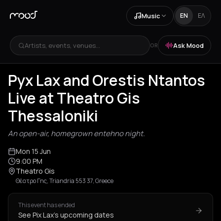
Music
EN
ΕΛ
Artists, events, venues...
Ask Mood
OR
Pyx Lax and Orestis Ntantos
Live at Theatro Gis
Thessaloniki
An open-air, homegrown entehno night.
Mon 15 Jun
9:00 PM
Theatro Gis
Θέατρο Γης, Triandria 553 37, Greece
This event has ended
See Pix Lax's upcoming dates