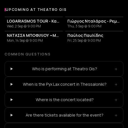
UPCOMING AT THEATRO GIS
More events at Theatro Gis
LOGARIASMOS TOUR - Κατερίνα Λιόλιου
Γιώργος Νταλάρας - Ρεμπέτικο
Wed, 2 Sep @ 9:00 PM
Thu, 3 Sep @ 9:00 PM
ΝΑΤΑΣΣΑ ΜΠΟΦΙΛΙΟΥ ~ΜΕΤΡΗΜΑ~
Παύλος Παυλίδης
Mon, 14 Sep @ 9:00 PM
Fri, 25 Sep @ 9:00 PM
COMMON QUESTIONS
+
Who is performing at Theatro Gis?
+
When is the Pyx Lax concert in Thessaloniki?
+
Where is the concert located?
+
Are there tickets available for the event?