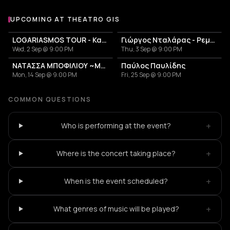
UPCOMING AT THEATRO GIS
More events at Theatro Gis
LOGARIASMOS TOUR - Κατερίνα Λιόλιου
Γιώργος Νταλάρας - Ρεμπέτικο
Wed, 2 Sep @ 9:00 PM
Thu, 3 Sep @ 9:00 PM
ΝΑΤΑΣΣΑ ΜΠΟΦΙΛΙΟΥ ~ΜΕΤΡΗΜΑ~
Παύλος Παυλίδης
Mon, 14 Sep @ 9:00 PM
Fri, 25 Sep @ 9:00 PM
COMMON QUESTIONS
+
Who is performing at the event?
+
Where is the concert taking place?
+
When is the event scheduled?
+
What genres of music will be played?