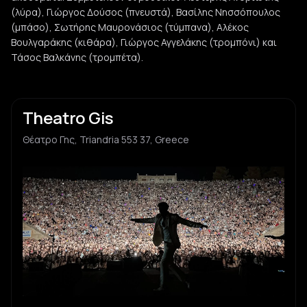
(λύρα), Γιώργος Δούσος (πνευστά), Βασίλης Νησσόπουλος
(μπάσο), Σωτήρης Μαυρονάσιος (τύμπανα), Αλέκος
Βουλγαράκης (κιθάρα), Γιώργος Αγγελάκης (τρομπόνι) και
Τάσος Βαλκάνης (τρομπέτα).
Theatro Gis
Θέατρο Γης, Triandria 553 37, Greece