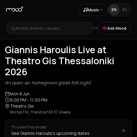
Music
EN
ΕΛ
Artists, events, venues...
Ask Mood
OR
Giannis Haroulis Live at
Theatro Gis Thessaloniki
2026
An open-air, homegrown greek folk night.
Mon 8 Jun
9:00 PM
- 11:00 PM
Theatro Gis
Θέατρο Γης, Triandria 553 37, Greece
This event has ended
See Giannis Haroulis's upcoming dates