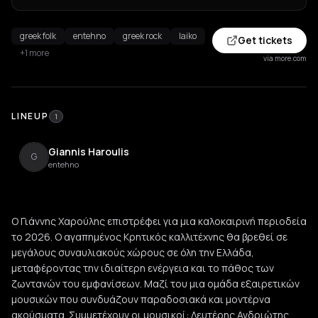
greek folk
entehno
greek rock
laiko
Get tickets
+1 more
via more.com
LINEUP
1
Giannis Haroulis
G
entehno
Ο Γιάννης Χαρούλης επιστρέφει για μια καλοκαιρινή περιοδεία
το 2026. Ο αγαπημένος Κρητικός καλλιτέχνης θα βρεθεί σε
μεγάλους συναυλιακούς χώρους σε όλη την Ελλάδα,
μεταφέροντας την ιδιαίτερη ενέργεια και το πάθος των
ζωντανών του εμφανίσεων. Μαζί του μια ομάδα εξαιρετικών
μουσικών που συνδυάζουν παραδοσιακά και μοντέρνα
ακούσματα. Συμμετέχουν οι μουσικοί: Λευτέρης Ανδριώτης