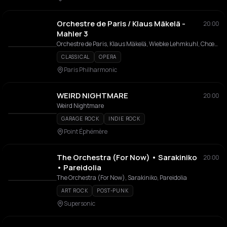
Orchestre de Paris / Klaus Mäkelä -
20:00
Mahler 3
Orchestre de Paris, Klaus Mäkelä, Wiebke Lehmkuhl, Chœur de femmes de l'Orchestre de Paris, Chœur de jeunes de l'Orchestre de Paris, Chœur d'enfants de l'Orchestre de Paris
CLASSICAL
OPERA
Paris Philharmonic
WEIRD NIGHTMARE
20:00
Weird Nightmare
GARAGE ROCK
INDIE ROCK
Point Éphémère
The Orchestra (For Now) • Sarakiniko
20:00
• Pareidolia
The Orchestra (For Now), Sarakiniko, Pareidolia
ART ROCK
POST-PUNK
Supersonic