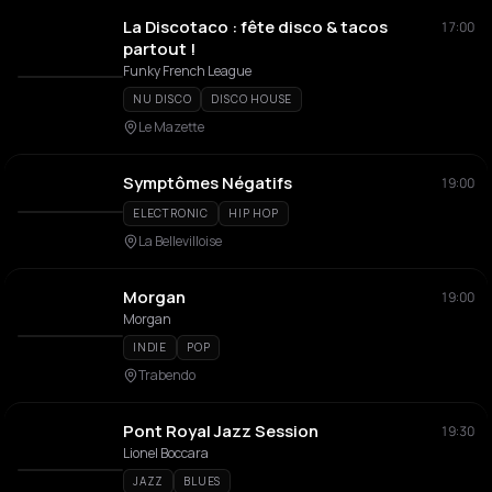
La Discotaco : fête disco & tacos
17:00
partout !
Funky French League
NU DISCO
DISCO HOUSE
Le Mazette
Symptômes Négatifs
19:00
ELECTRONIC
HIP HOP
La Bellevilloise
Morgan
19:00
Morgan
INDIE
POP
Trabendo
Pont Royal Jazz Session
19:30
Lionel Boccara
JAZZ
BLUES