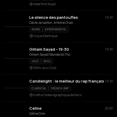
Hotel Pont Royal
Le silence des pantoufles
19:30
Cécile Jarsaillon, Antoine Chao
NOISE
EXPERIMENTAL
Cirque Électrique
Gilliam Sayad - 19:30
19:30
Gilliam Sayad Standards Trio
JAZZ
SOUL
38Riv Jazz Club
Candlelight : le meilleur du rap français
19:30
CLASSICAL
FRENCH RAP
Institut Océanographique de Paris
Celine
20:00
Céline Dion