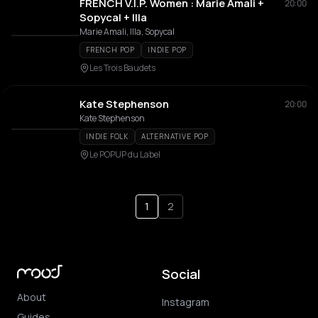
FRENCH V.I.P. Women : Marie Amali +
20:00
Sopycal + Illa
Marie Amali, Illa, Sopycal
FRENCH POP
INDIE POP
Les Trois Baudets
Kate Stephenson
20:00
Kate Stephenson
INDIE FOLK
ALTERNATIVE POP
Le POPUP du Label
1
2
Social
About
Instagram
Guides