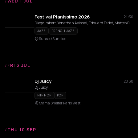
/
WED 1 JUL
Festival Pianissimo 2026
21:30
Diego Imbert, Yonathan Avishai, Edouard Ferlet, Matteo Bortone, Laurent De Wilde, Fred Nardin, Marc Copland, Nduduzo Makhathini, Amaury Faye, Alain Jean-Marie, Jean-Pierre Como, Joey Calderazzo, Hernán Jacinto, Florian Pellissier, Orrin Evans, Estelle Perrault, Lucia Cadotsch, Pierre De Bethmann, Samy Thiébault, Jozef Dumoulin, Mat Maneri, Pierre-Alain Goualch, Eric Le Lann, Benoît Delbecq, Etienne Guéreau, Laurent Courthaliac, David El Malek, Rob Clearfield, Roman Babik, Laurent Epstein, Nicola Sergio, Jean-Charles Acquaviva, Grant Stewart Trio, Dexter Goldberg, Xavier Thollard, Yacine Malek Double Trio, Deborah Tanguy, Noé Huchard, Leonardo Montana, Ramona Horvath, Louis Winsberg, Levi Harvey, Michael Weiss, Philippe Zygel, John Lander, Nicolas Signat, Lisa Robert, Inner Space Trio
JAZZ
FRENCH JAZZ
Sunset/Sunside
/
FRI 3 JUL
Dj Juicy
20:30
Dj Juicy
HIP HOP
POP
Mama Shelter Paris West
/
THU 10 SEP