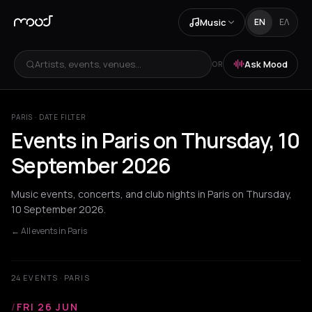
Music
EN
ΕΛ
Artists, events, venues...
Ask Mood
OR
PARIS · DATE FILTER
Events in Paris on Thursday, 10
September 2026
Music events, concerts, and club nights in Paris on Thursday,
10 September 2026.
← All events in Paris
24 EVENTS · PARIS
/
FRI 26 JUN