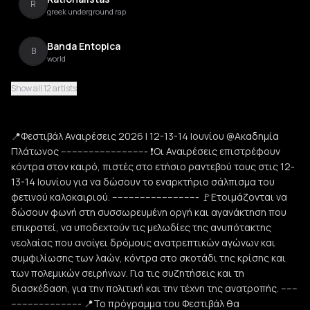
R
greek underground rap
Banda Entopica
B
world
Show all 12 artists
χατ τρικ
χ
punk
📍Φεστιβάλ Αναιρέσεις 2026 | 12-13-14 Ιουνίου @Ακαδημία
Mora sti Fotia
Πλάτωνος ------------------------------- ❗️Οι Αναιρέσεις επιστρέφουν
M
classic greek rock
κόντρα στον καιρό, πιστές στο ετήσιο ραντεβού τους στις 12-
13-14 Ιουνίου για να δώσουν το εναρκτήριο σάλπισμα του
Nalyssa Green
φετινού καλοκαιριού. ------------------------------- 🚩Ετοιμάζονται να
N
greek indie
δώσουν φωνή στη συσσωρευμένη οργή και αγανάκτηση που
επικρατεί, να υποδεχτούν τις μελωδίες της ανυπότακτης
Usurum
νεολαίας που ανοίγει δρόμους ανατρεπτικών αγώνων και
U
entehno
συμφιλίωσης των λαών, κόντρα στο σκοτάδι της κρίσης και
των πολεμικών σειρήνων. Για τις συζητήσεις και τη
NEKROTSOULITHRA
διασκέδαση, για την πολιτική και την τέχνη της ανατροπής. ------
N
greek indie
------------------------- 📍Το πρόγραμμα του Φεστιβάλ θα