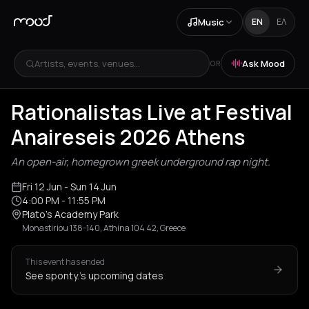
Music
EN
ΕΛ
Artists, events, venues...
Ask Mood
OR
Rationalistas Live at Festival
Anaireseis 2026 Athens
An open-air, homegrown greek underground rap night.
Fri 12 Jun
- Sun 14 Jun
4:00 PM
- 11:55 PM
Plato's Academy Park
Monastiriou 138-140, Athina 104 42, Greece
This event has ended
See sponty.'s upcoming dates