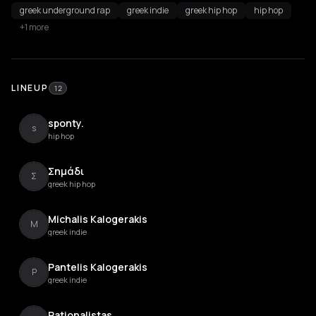
greek underground rap
greek indie
greek hip hop
hip hop
+1 more
LINEUP
12
sponty.
s
hip hop
Σημάδι
Σ
greek hip hop
Michalis Kalogerakis
M
greek indie
Pantelis Kalogerakis
P
greek indie
Rationalistas