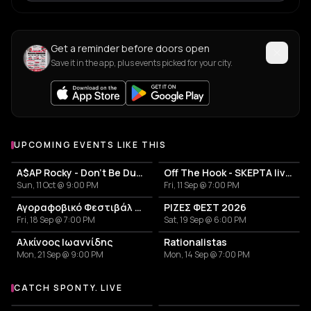
Get a reminder before doors open
Save it in the app, plus events picked for your city.
UPCOMING EVENTS LIKE THIS
A$AP Rocky - Don't Be Dumb World Tour
Off The Hook - SKEPTA live in Athens
Sun, 11 Oct @ 9:00 PM
Fri, 11 Sep @ 7:00 PM
Αγοραφοβικό Φεστιβάλ 2026
ΡΙΖΕΣ ΦΕΣΤ 2026
Fri, 18 Sep @ 7:00 PM
Sat, 19 Sep @ 6:00 PM
Αλκίνοος Ιωαννίδης
Rationalistas
Mon, 21 Sep @ 9:00 PM
Mon, 14 Sep @ 7:00 PM
CATCH SPONTY. LIVE
More events with sponty.