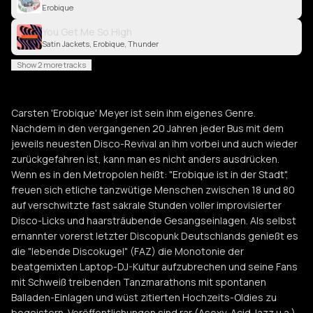
Erobique
You Get Me So High
Satin Jackets, Erobique, Thunder
Show 2 more tracks
Carsten 'Erobique' Meyer ist sein ihm eigenes Genre.
Nachdem in den vergangenen 20 Jahren jeder Bus mit dem
jeweils neuesten Disco-Revival an ihm vorbei und auch wieder
zurückgefahren ist, kann man es nicht anders ausdrücken.
Wenn es in den Metropolen heißt: "Erobique ist in der Stadt",
freuen sich etliche tanzwütige Menschen zwischen 18 und 80
auf verschwitzte fast sakrale Stunden voller improvisierter
Disco-Licks und haarsträubende Gesangseinlagen. Als selbst
ernannter vorerst letzter Discopunk Deutschlands genießt es
die "lebende Discokugel" (FAZ) die Monotonie der
beatgemixten Laptop-DJ-Kultur aufzubrechen und seine Fans
mit Schweiß treibenden Tanzmarathons mit spontanen
Balladen-Einlagen und wüst zitierten Hochzeits-Oldies zu
begeistern. Veröffentlichungen sind rar (Asexy, Acid Jazz u.a.)