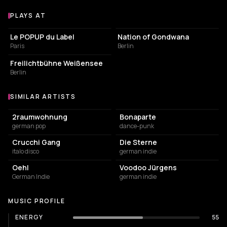
PLAYS AT
Venues where Erobique plays
BAR
EVENT VENUE
Le POPUP du Label
Nation of Gondwana
Paris
Berlin
LIVE MUSIC VENUE
Freilichtbühne Weißensee
Berlin
SIMILAR ARTISTS
Similar Artists
2raumwohnung
Bonaparte
german pop
dance-punk
Crucchi Gang
Die Sterne
italo disco
german indie
Oehl
Voodoo Jürgens
German Indie
german indie
MUSIC PROFILE
ENERGY
55