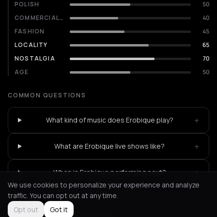
POLISH
50
COMMERCIALITY
40
FASHION
45
LOCALITY
65
NOSTALGIA
70
AGE
50
COMMON QUESTIONS
+
What kind of music does Erobique play?
+
What are Erobique live shows like?
+
When is Erobique performing next?
We use cookies to personalize your experience and analyze
traffic. You can opt out at any time.
Opt out
Got it
Not feeling it?
All events in Paris
->