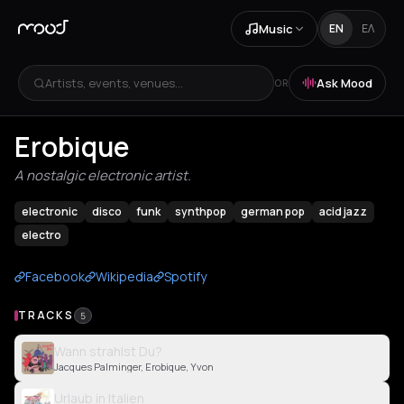
Music
EN
ΕΛ
Artists, events, venues...
Ask Mood
OR
Erobique
A nostalgic electronic artist.
electronic
disco
funk
synthpop
german pop
acid jazz
electro
Facebook
Wikipedia
Spotify
TRACKS
5
Wann strahlst Du?
Jacques Palminger, Erobique, Yvon
Urlaub in Italien