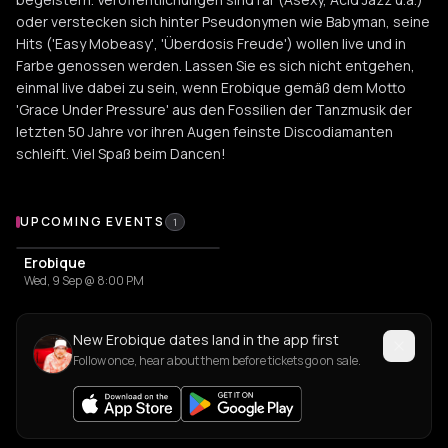
oder verstecken sich hinter Pseudonymen wie Babyman, seine
Hits ('Easy Mobeasy', 'Überdosis Freude') wollen live und in
Farbe genossen werden. Lassen Sie es sich nicht entgehen,
einmal live dabei zu sein, wenn Erobique gemäß dem Motto
'Grace Under Pressure' aus den Fossilien der Tanzmusik der
letzten 50 Jahre vor ihren Augen feinste Discodiamanten
schleift. Viel Spaß beim Dancen!
Upcoming Events
UPCOMING EVENTS
1
Erobique
Wed, 9 Sep @ 8:00 PM
New Erobique dates land in the app first
Follow once, hear about them before tickets go on sale.