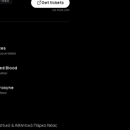
r Rock
Get tickets
via more.com
ces
ssive Metal
ed Blood
Metal
rosyne
Metal
eless
etal
ιστικό & Αθλητικό Πάρκο Νέας
lias