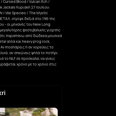
 Cursed Blood / Vulcan Itch /
Punk
nk Jackals Κυριακή 27 Ιουλίου:
 / Vile Species / The Mystic
osphorus
ΜΕΤΑΛ, στρίψε δεξιά στο 196 της
ore
υ - οι μηχανές του New Long
ς μεγαλύτερης φεστιβαλικής γιορτής
Species
 κάτι παραπάνω από δώδεκα μουσικά
ore
tal αλλά και heavy prog rock,
l. Αν moshάρεις ή αν χορεύεις το
rave
λλικά, αν σηκώνεις ψηλά το ποτήρι
ιά το NLF σε προσκαλεί να γίνεις
γράφεται χρόνο με το χρόνο στις
ment
Metal
ri