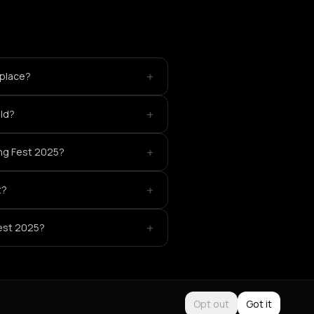
+
 place?
+
ld?
+
ng Fest 2025?
+
t?
+
Fest 2025?
Opt out
Got it