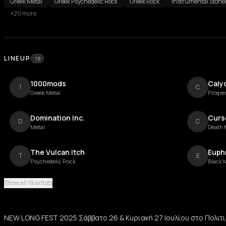
Greek Metal
Greek Psychedelic Rock
Greek Rock
Instrumental Stone
+20 more
LINEUP
19
1000mods
Caly
1
C
Greek Metal
Progre
Domination Inc.
Curs
D
C
Metal
Death 
The Vulcan Itch
Euph
T
E
Psychedelic Rock
Black 
Show all 19 artists
Open Wounds
Spin
O
S
Hardcore Punk
Post M
NEW LONG FEST 2025 Σάββατο 26 & Κυριακή 27 Ιουλίου στο Πολιτ
Drunk Jackals
Krota