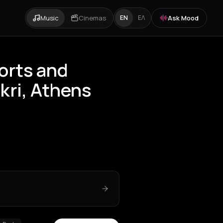
Music
Cinemas
Ask Mood
EN
ΕΛ
orts and
kri, Athens