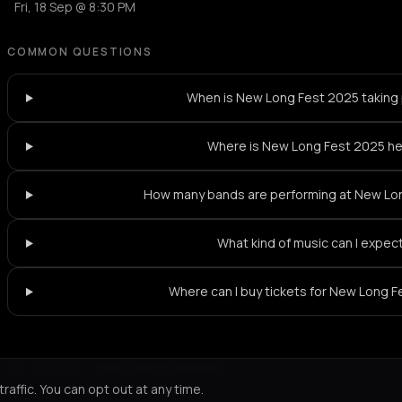
Fri, 18 Sep @ 8:30 PM
COMMON QUESTIONS
When is New Long Fest 2025 taking
Where is New Long Fest 2025 he
How many bands are performing at New Lo
What kind of music can I expec
Where can I buy tickets for New Long 
Not feeling it?
All events in Athens
->
affic. You can opt out at any time.