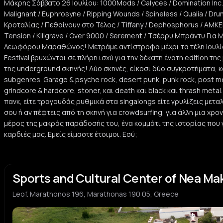
Μάκρης Σάββατο 26 Ιουλίου: 1000Mods / Calyces / Domination Inc. /
D
K
Space Rock
Greek 
Malignant / Euphrosyne / Ripping Wounds / Spineless / Qualia / Dru
Κροταλίας / Πεθαίνουν στο Τέλος / Tiffany / Dephosphorus / AMKEN
Πεθαίνουν Στο Τέλος
Deph
Tension / Killgrave / Over 9000 / Serement / Τσέρρυ Μπράντυ Για 
Π
D
Greek Punk
Grindc
Λεωφόρου Μαραθώνος! Μετράμε αντίστροφα μέχρι τα τέλη Ιουλίο
Festival βρυχώνται σε πλήρη ισχύ για την δέκατη ένατη edition τη
Amken
Vile 
της underground σκηνής! Δύο σκηνές, είκοσι δύο συγκροτήματα,
A
V
Thrash Metal
Grindc
subgenres. Garage & psyche rock, desert punk, punk rock, post me
grindcore & hardcore, stoner, και death και black και thrash meta
The Mystic Tension
Killg
πανκ, είτε τραγουδάς ρυθμικά στα singalongs είτε γρυλίζεις μετα
T
K
Psychedelic Rock
Metal
σου ή αν πέφτεις από τη σκηνή για crowdsurfing, για άλλη μια χρον
μέρος της μακράς παράδοσής του, ένα κομμάτι της ιστορίας που 
καρδιές μας. Εμείς είμαστε έτοιμοι. Εσύ;
Over 9000
Sere
O
S
Skate Punk
Death 
Qualia
Q
Sports and Cultural Center of Nea Mak
Post Rock
Leof. Marathonos 196, Marathonas 190 05, Greece