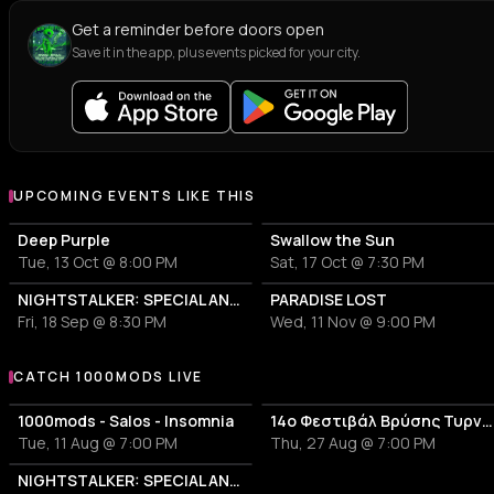
Get a reminder before doors open
Save it in the app, plus events picked for your city.
UPCOMING EVENTS LIKE THIS
Deep Purple
Swallow the Sun
Tue, 13 Oct @ 8:00 PM
Sat, 17 Oct @ 7:30 PM
NIGHTSTALKER: SPECIAL ANNIVERSARY SHOW - 30 YEARS FROM THE RELEASE OF THE ALBUM "USE"
PARADISE LOST
Fri, 18 Sep @ 8:30 PM
Wed, 11 Nov @ 9:00 PM
CATCH 1000MODS LIVE
More events with 1000mods
1000mods - Salos - Insomnia
14ο Φεστιβάλ Βρύσης Τυρνάβου 2026
Tue, 11 Aug @ 7:00 PM
Thu, 27 Aug @ 7:00 PM
NIGHTSTALKER: SPECIAL ANNIVERSARY SHOW - 30 YEARS FROM THE RELEASE OF THE ALBUM "USE"