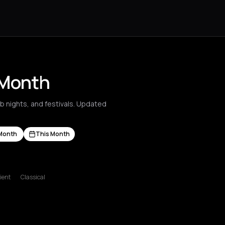
 Month
ub nights, and festivals. Updated
Month
This Month
s Nikolaos
Agrinio
Aigio
Akrata
Amfilochia
Amorgos
Amsterdam
A
ient
Classical