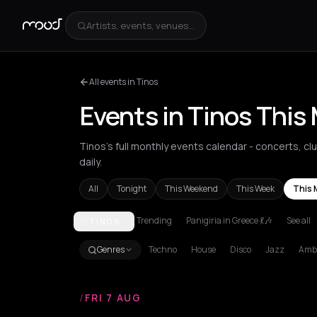
Artists, events, venues...
All events in Tinos
Events in Tinos This
Tinos's full monthly events calendar - concerts, cl
daily.
All
Tonight
This Weekend
This Week
This 
Trending
Panigiria in Greece 💃🎶
See all
TINOS
Achentrias
Aetomilitsa
Aetos
Agios Kirykos
Agio
Genres
Techno
House
Disco
Jazz
Amb
/
FRI 7 AUG