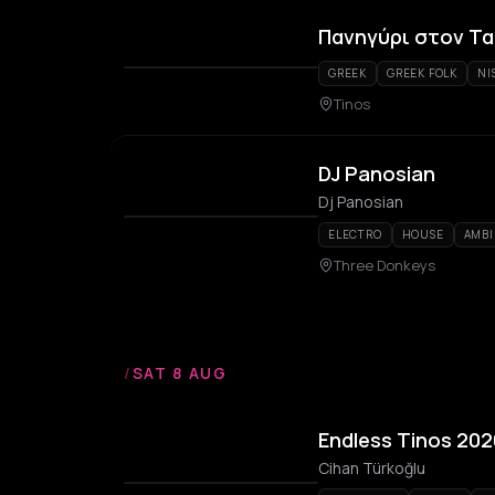
Πανηγύρι στον Τα
GREEK
GREEK FOLK
NI
Tinos
DJ Panosian
Dj Panosian
ELECTRO
HOUSE
AMBI
Three Donkeys
/
SAT 8 AUG
Endless Tinos 20
Cihan Türkoğlu