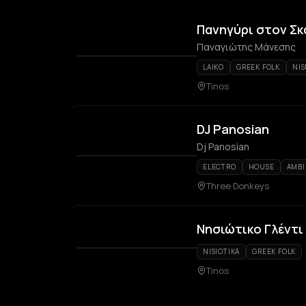
Πανηγύρι στον Σκ
Παναγιώτης Μάνεσης
LAIKO
GREEK FOLK
NIS
Tinos
DJ Panosian
Dj Panosian
ELECTRO
HOUSE
AMBI
Three Donkeys
Νησιώτικο Γλέντι
NISIOTIKA
GREEK FOLK
Tinos