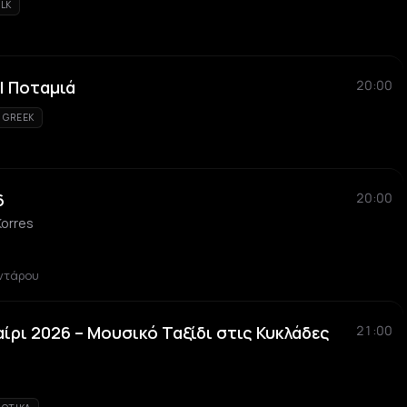
OLK
| Ποταμιά
20:00
GREEK
6
20:00
Korres
αντάρου
ίρι 2026 – Μουσικό Ταξίδι στις Κυκλάδες
21:00