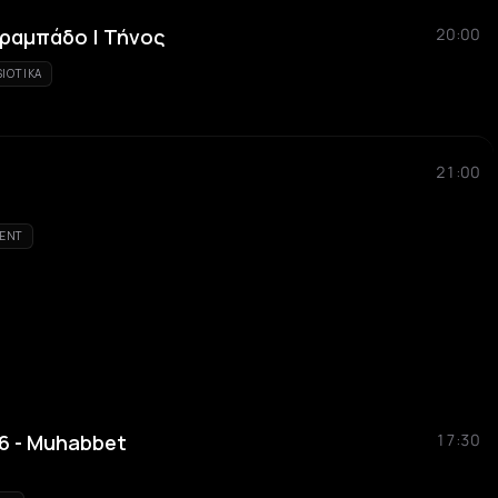
ραμπάδο | Τήνος
20:00
SIOTIKA
21:00
ENT
26 - Μuhabbet
17:30